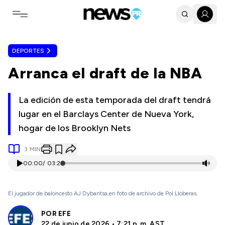
Toggle navigation menu
DEPORTES
Arranca el draft de la NBA
La edición de esta temporada del draft tendrá
lugar en el Barclays Center de Nueva York,
hogar de los Brooklyn Nets
3
MIN
00:00
/
03:21
El jugador de baloncesto AJ Dybantsa,en foto de archivo de Pol Lloberas.
POR
EFE
22 de junio de 2026 • 7:21 p. m. AST