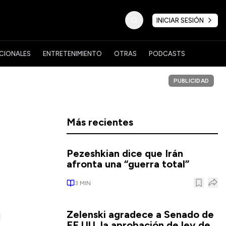
INICIAR SESIÓN
CIONALES
ENTRETENIMIENTO
OTRAS
PODCASTS
PUBLICIDAD
Más recientes
Pezeshkian dice que Irán
afronta una “guerra total”
3
MIN
Zelenski agradece a Senado de
EE.UU. la aprobación de ley de