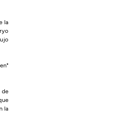
e la
Iryo
dujo
ren"
 de
 que
n la