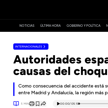
NOTICIAS
ÚLTIMA HORA
GOBIERNO Y POLÍTICA
INTERNACIONALES
Autoridades espa
causas del choqu
Como consecuencia del accidente está sus
entre Madrid y Andalucía, la región más
5
MIN
00:00
/
05:10