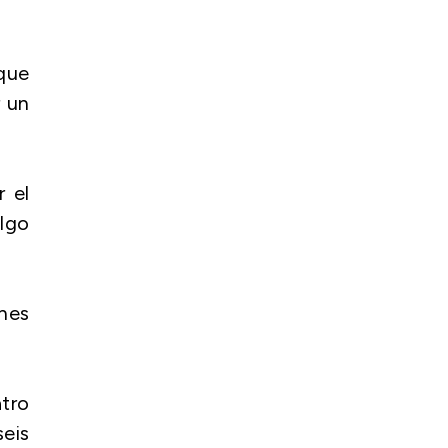
 que
r un
 el
algo
ones
tro
seis