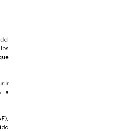
del
 los
 que
rir
 la
AF),
cido