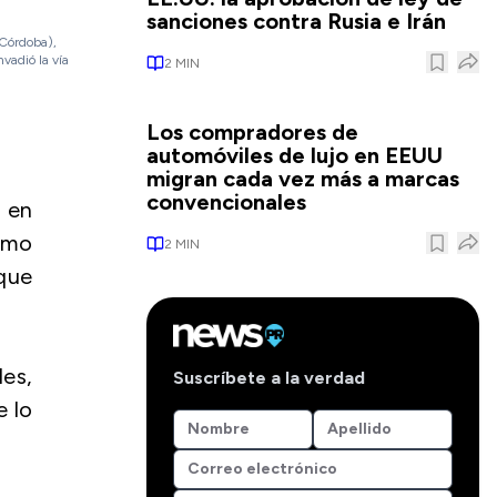
sanciones contra Rusia e Irán
(Córdoba),
vadió la vía
2
MIN
Los compradores de
automóviles de lujo en EEUU
migran cada vez más a marcas
convencionales
s en
como
2
MIN
que
les,
Suscríbete a la verdad
e lo