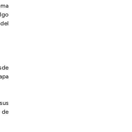
lema
lgo
 del
esde
papa
 sus
o de