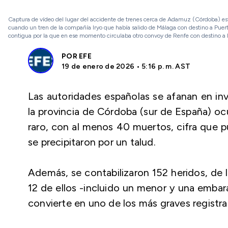
Captura de vídeo del lugar del accidente de trenes cerca de Adamuz (Córdoba) est
cuando un tren de la compañía Iryo que había salido de Málaga con destino a Puerta
contigua por la que en ese momento circulaba otro convoy de Renfe con destino a 
POR
EFE
19 de enero de 2026 • 5:16 p. m. AST
Las autoridades españolas se afanan en inv
la provincia de Córdoba (sur de España) oc
raro, con al menos 40 muertos, cifra que
se precipitaron por un talud.
Además, se contabilizaron 152 heridos, de 
12 de ellos -incluido un menor y una embar
convierte en uno de los más graves registra