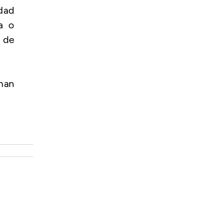
dad
a o
2 de
han