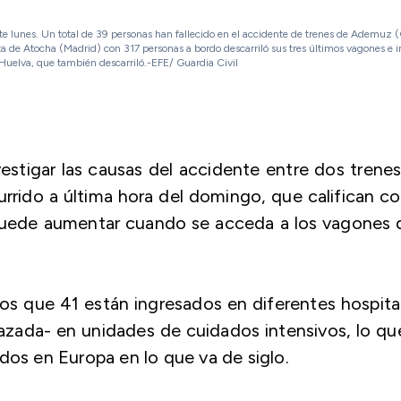
e lunes. Un total de 39 personas han fallecido en el accidente de trenes de Ademuz 
 de Atocha (Madrid) con 317 personas a bordo descarriló sus tres últimos vagones e in
Huelva, que también descarriló.-EFE/ Guardia Civil
estigar las causas del accidente entre dos trene
urrido a última hora del domingo, que califican 
 puede aumentar cuando se acceda a los vagones 
los que 41 están ingresados en diferentes hospita
azada- en unidades de cuidados intensivos, lo qu
dos en Europa en lo que va de siglo.