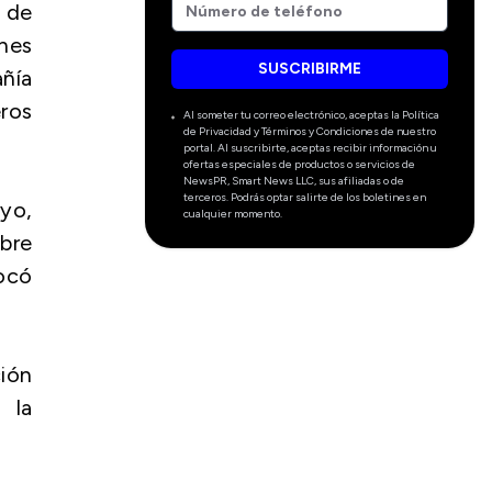
o de
ones
SUSCRIBIRME
añía
ros
Al someter tu correo electrónico, aceptas la Política
de Privacidad y Términos y Condiciones de nuestro
portal. Al suscribirte, aceptas recibir información u
ofertas especiales de productos o servicios de
NewsPR, Smart News LLC, sus afiliadas o de
terceros. Podrás optar salirte de los boletines en
ryo,
cualquier momento.
obre
vocó
ión
 la