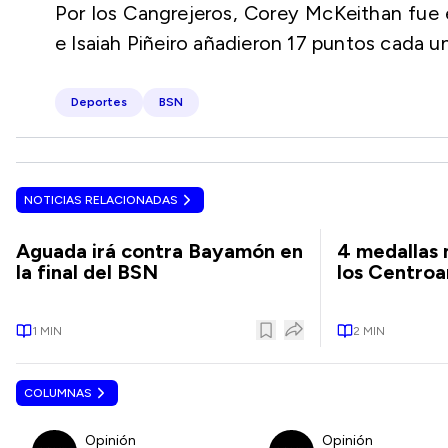
Por los Cangrejeros, Corey McKeithan fue e
e Isaiah Piñeiro añadieron 17 puntos cada u
Deportes
BSN
NOTICIAS RELACIONADAS
Aguada irá contra Bayamón en
4 medallas m
la final del BSN
los Centro
1
MIN
2
MIN
COLUMNAS
Opinión
Opinión