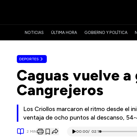
NOTICIAS
ÚLTIMA HORA
GOBIERNO Y POLÍTICA
DEPORTES
Caguas vuelve a 
Cangrejeros
Los Criollos marcaron el ritmo desde el in
ventaja de ocho puntos al descanso, 54
2
MIN
00:00
/
02:11