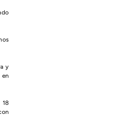
endo
imos
va y
e en
 18
 con