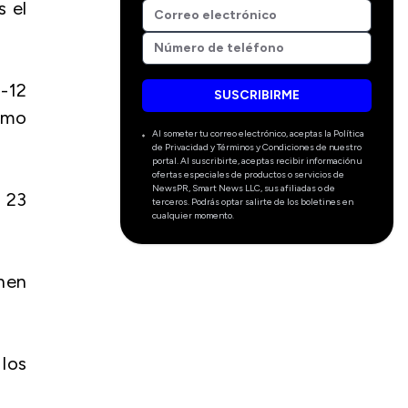
s el
2-12
SUSCRIBIRME
omo
Al someter tu correo electrónico, aceptas la Política
de Privacidad y Términos y Condiciones de nuestro
portal. Al suscribirte, aceptas recibir información u
ofertas especiales de productos o servicios de
NewsPR, Smart News LLC, sus afiliadas o de
 23
terceros. Podrás optar salirte de los boletines en
cualquier momento.
hen
los