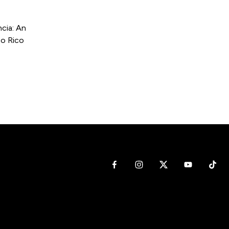
cia: An
to Rico