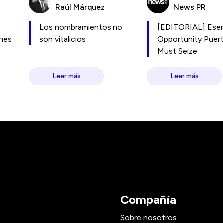
Raúl Márquez
News PR
Los nombramientos no
[EDITORIAL] Esen
ones
son vitalicios
Opportunity Puer
Must Seize
Leer más
Leer más
Compañía
Sobre nosotros