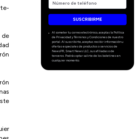
rte-
SUSCRIBIRME
Al someter tu correo electrónico, aceptas la Política
a de
de Privacidad y Términos y Condiciones de nuestro
portal. Al suscribirte, aceptas recibir información u
dad
ofertas especiales de productos o servicios de
NewsPR, Smart News LLC, sus afiliadas o de
trón
terceros. Podrás optar salirte de los boletines en
cualquier momento.
rón
nas
este
uier
nes