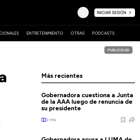
INICIAR SESIÓN
CIONALES
ENTRETENIMIENTO
OTRAS
PODCASTS
PUBLICIDAD
a
Más recientes
Gobernadora cuestiona a Junta
de la AAA luego de renuncia de
su presidente
2
MIN
Gobernadora acusa a LUMA de