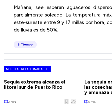
Mañana, see esperan aguaceros dispersos
parcialmente soleado. La temperatura máxi
este-sureste entre 9 y 17 millas por hora, c
de lluvia es de 50%.
El Tiempo
NOTICIAS RELACIONADAS
Sequía extrema alcanza el
La sequía e
litoral sur de Puerto Rico
las cosecha
y amenaza a
2
MIN
5
MIN