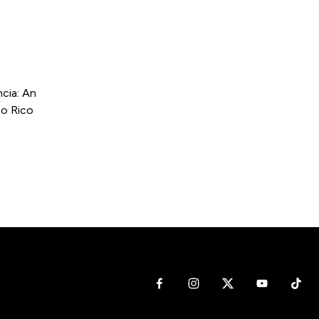
cia: An
to Rico