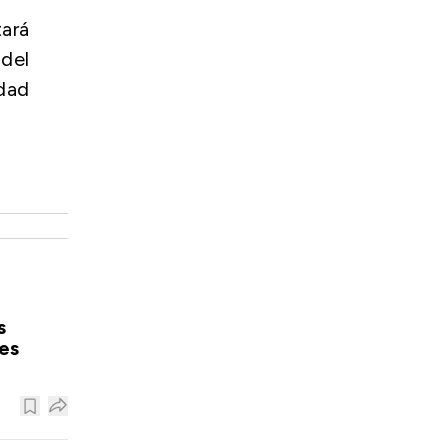
ará
 del
idad
s
es