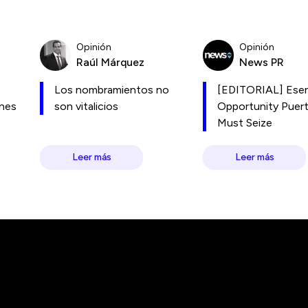
Opinión
Opinión
Raúl Márquez
News PR
Los nombramientos no
[EDITORIAL] Esen
ones
son vitalicios
Opportunity Puer
Must Seize
Leer más
Leer más