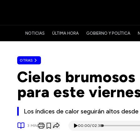
NOTICIAS
ÚLTIMA HORA
GOBIERNO Y POLÍTICA
OTRAS
Cielos brumosos 
para este vierne
Los índices de calor seguirán altos desde
3
MIN
00:00
/
02:38