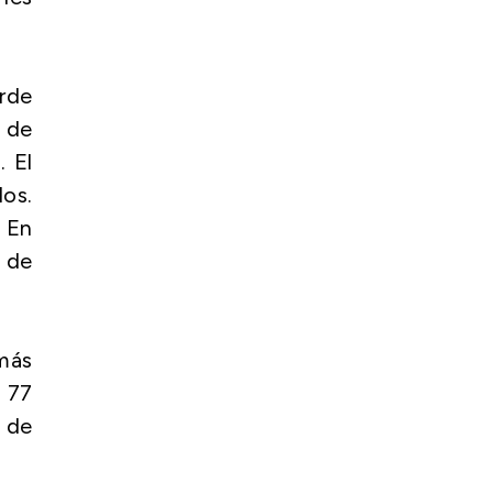
rde
s de
. El
dos.
. En
s de
más
 77
s de