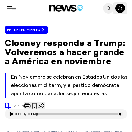
Toggle navigation menu
ENTRETENIMIENTO
Clooney responde a Trump:
Volveremos a hacer grande
a América en noviembre
En Noviembre se celebran en Estados Unidos las
elecciones mid-term, y el partido demócrata
apunta como ganador según encuestas
2
MIN
00:00
/
01:43
Imagen de archivo del actor y director estadounidense George Clooney. Foto: