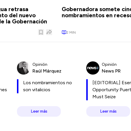
gua retrasa
Gobernadora somete cin
to del nuevo
nombramientos en reces
de la Gobernación
2
MIN
Opinión
Opinión
Raúl Márquez
News PR
Los nombramientos no
[EDITORIAL] Esen
ones
son vitalicios
Opportunity Puer
Must Seize
Leer más
Leer más