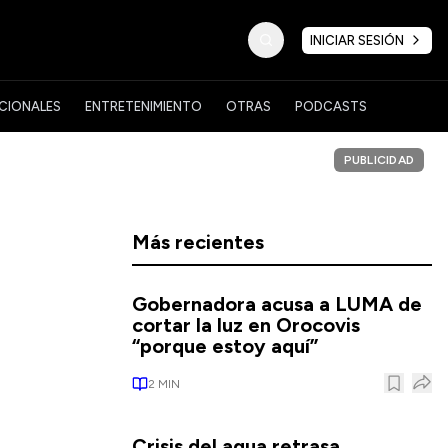
INICIAR SESIÓN
CIONALES
ENTRETENIMIENTO
OTRAS
PODCASTS
PUBLICIDAD
Más recientes
Gobernadora acusa a LUMA de
cortar la luz en Orocovis
“porque estoy aquí”
2
MIN
Crisis del agua retrasa