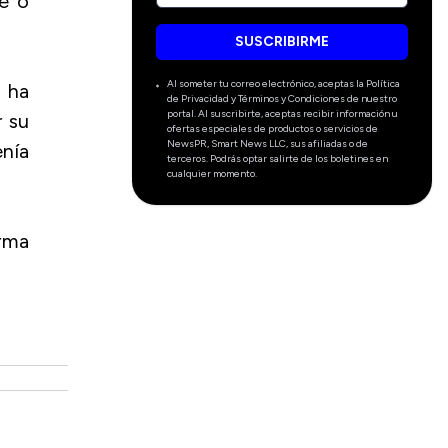
ve o
SUSCRIBIRME
Al someter tu correo electrónico, aceptas la Política
 ha
de Privacidad y Términos y Condiciones de nuestro
portal. Al suscribirte, aceptas recibir información u
r su
ofertas especiales de productos o servicios de
NewsPR, Smart News LLC, sus afiliadas o de
enía
terceros. Podrás optar salirte de los boletines en
cualquier momento.
orma