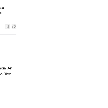
co
o
cia: An
to Rico