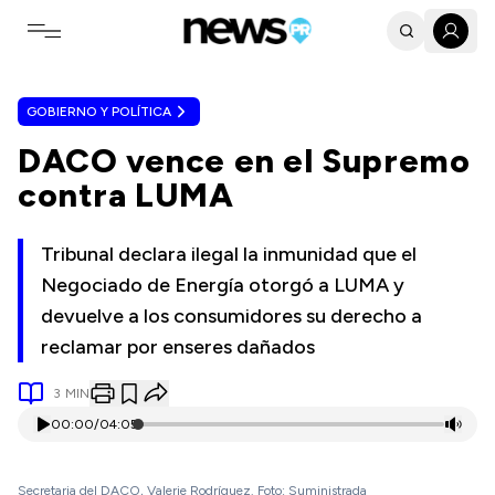
Toggle navigation menu
GOBIERNO Y POLÍTICA
DACO vence en el Supremo
contra LUMA
Tribunal declara ilegal la inmunidad que el
Negociado de Energía otorgó a LUMA y
devuelve a los consumidores su derecho a
reclamar por enseres dañados
3
MIN
00:00
/
04:05
Secretaria del DACO, Valerie Rodríguez. Foto: Suministrada