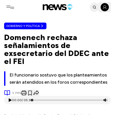
Toggle navigation menu
GOBIERNO Y POLÍTICA
Domenech rechaza
señalamientos de
exsecretario del DDEC ante
el FEI
El funcionario sostuvo que los planteamientos
serán atendidos en los foros correspondientes
5
MIN
00:00
/
05:36