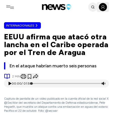
Toggle navigation menu
INTERNACIONALES
EEUU afirma que atacó otra
lancha en el Caribe operada
por el Tren de Aragua
En el ataque habrían muerto seis personas
2
MIN
00:00
/
01:58
Captura de pantalla de un video publicado en la cuenta oficial de la red social X
@SecWar del secretario del Departamento de Defensa estadounidense, Pete
Hegseth, que muestra un ataque contra una embarcación en aguas del océano
Pacífico el 22 de octubre. Foto: @secwar