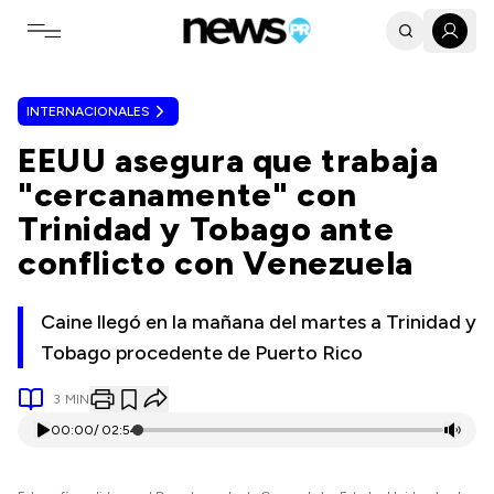
Toggle navigation menu
INTERNACIONALES
EEUU asegura que trabaja
"cercanamente" con
Trinidad y Tobago ante
conflicto con Venezuela
Caine llegó en la mañana del martes a Trinidad y
Tobago procedente de Puerto Rico
3
MIN
00:00
/
02:54