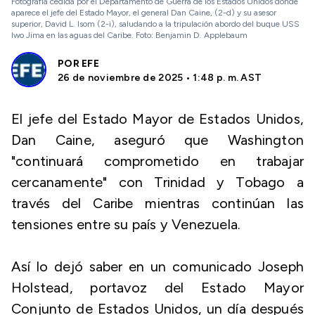
Fotografía cedida por el Departamento de Guerra de los Estados Unidos donde
aparece el jefe del Estado Mayor, el general Dan Caine, (2-d) y su asesor
superior, David L. Isom (2-i), saludando a la tripulación abordo del buque USS
Iwo Jima en las aguas del Caribe. Foto: Benjamin D. Applebaum
POR
EFE
26 de noviembre de 2025 • 1:48 p. m. AST
El jefe del Estado Mayor de Estados Unidos,
Dan Caine, aseguró que Washington
"continuará comprometido en trabajar
cercanamente" con Trinidad y Tobago a
través del Caribe mientras continúan las
tensiones entre su país y Venezuela.
Así lo dejó saber en un comunicado Joseph
Holstead, portavoz del Estado Mayor
Conjunto de Estados Unidos, un día después