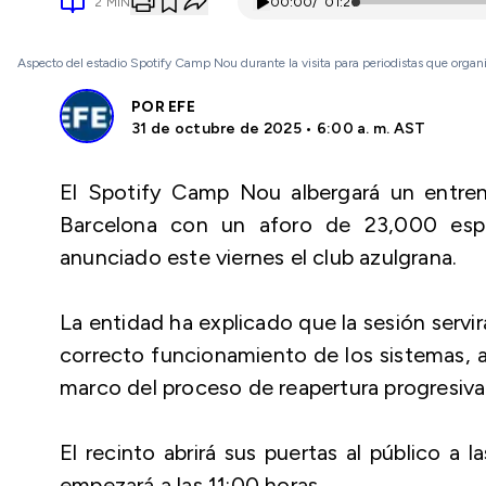
2
MIN
00:00
/
01:21
Aspecto del estadio Spotify Camp Nou durante la visita para periodistas que organ
POR
EFE
31 de octubre de 2025 • 6:00 a. m. AST
El Spotify Camp Nou albergará un entren
Barcelona con un aforo de 23,000 esp
anunciado este viernes el club azulgrana.
La entidad ha explicado que la sesión serv
correcto funcionamiento de los sistemas, a
marco del proceso de reapertura progresiva 
El recinto abrirá sus puertas al público a
empezará a las 11:00 horas.