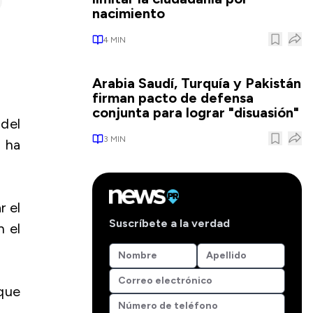
nacimiento
4
MIN
Arabia Saudí, Turquía y Pakistán
firman pacto de defensa
conjunta para lograr "disuasión"
del
3
MIN
 ha
r el
Suscríbete a la verdad
n el
 que