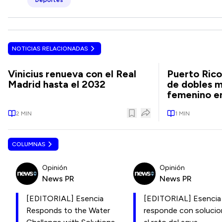
Deportes
NOTICIAS RELACIONADAS
Vinicius renueva con el Real
Puerto Rico
Madrid hasta el 2032
de dobles m
femenino en
2
MIN
1
MIN
COLUMNAS
Opinión
Opinión
News PR
News PR
[EDITORIAL] Esencia
[EDITORIAL] Esencia
Responds to the Water
responde con soluci