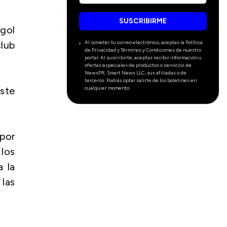
SUSCRIBIRME
 gol
Al someter tu correo electrónico, aceptas la Política
club
de Privacidad y Términos y Condiciones de nuestro
portal. Al suscribirte, aceptas recibir información u
ofertas especiales de productos o servicios de
NewsPR, Smart News LLC, sus afiliadas o de
terceros. Podrás optar salirte de los boletines en
cualquier momento.
ste
 por
 los
a la
las