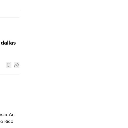
dallas
cia: An
to Rico