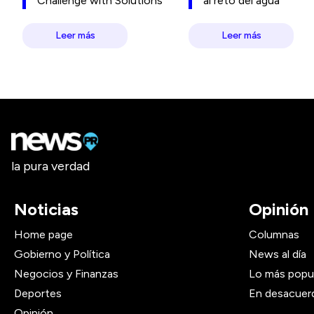
Challenge with Solutions
al reto del agua
Leer más
Leer más
la pura verdad
Noticias
Opinión
Home page
Columnas
Gobierno y Política
News al día
Negocios y Finanzas
Lo más popu
Deportes
En desacuer
Opinión