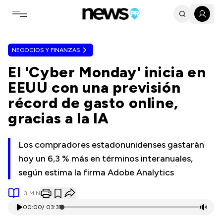
Toggle navigation menu
NEGOCIOS Y FINANZAS
El 'Cyber Monday' inicia en
EEUU con una previsión
récord de gasto online,
gracias a la IA
Los compradores estadonunidenses gastarán
hoy un 6,3 % más en términos interanuales,
según estima la firma Adobe Analytics
3
MIN
00:00
/
03:37