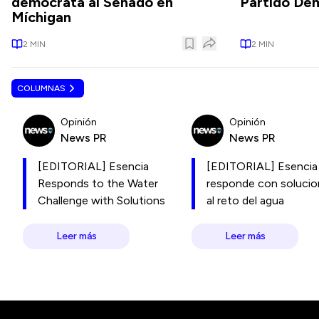
demócrata al Senado en
Partido De
Míchigan
2
MIN
2
MIN
COLUMNAS
Opinión
Opinión
News PR
News PR
[EDITORIAL] Esencia
[EDITORIAL] Esencia
Responds to the Water
responde con soluci
Challenge with Solutions
al reto del agua
Leer más
Leer más