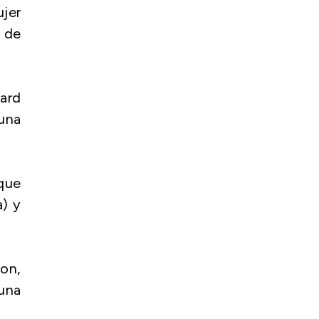
ujer
o de
hard
una
que
a) y
ton,
una