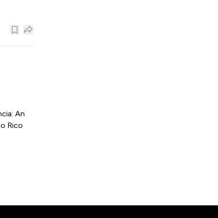
cia: An
to Rico