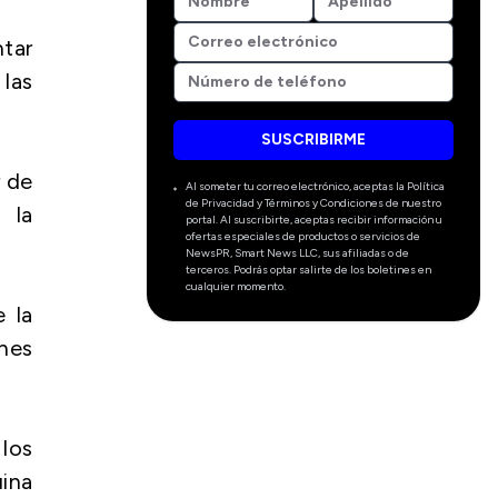
tar
las
SUSCRIBIRME
r de
Al someter tu correo electrónico, aceptas la Política
de Privacidad y Términos y Condiciones de nuestro
 la
portal. Al suscribirte, aceptas recibir información u
ofertas especiales de productos o servicios de
NewsPR, Smart News LLC, sus afiliadas o de
terceros. Podrás optar salirte de los boletines en
cualquier momento.
 la
ones
 los
ina