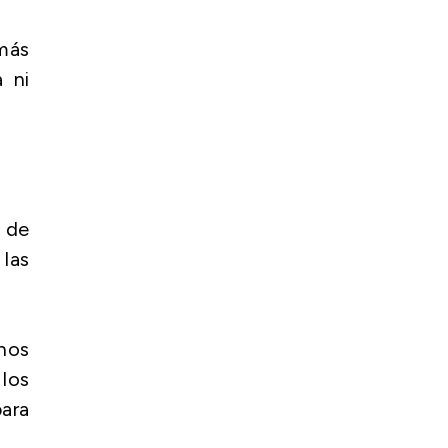
 más
 ni
 de
 las
chos
los
ara