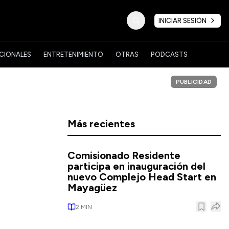
INICIAR SESIÓN
CIONALES
ENTRETENIMIENTO
OTRAS
PODCASTS
PUBLICIDAD
Más recientes
Comisionado Residente
participa en inauguración del
nuevo Complejo Head Start en
Mayagüez
2
MIN