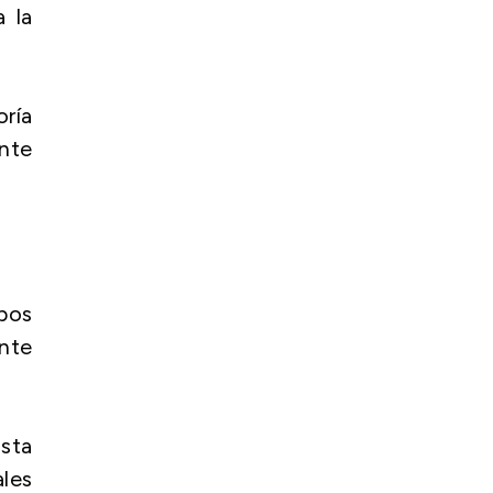
 la
oría
ente
bos
nte
ista
les