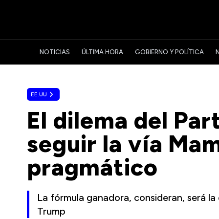
NOTICIAS
ÚLTIMA HORA
GOBIERNO Y POLÍTICA
EE.UU
El dilema del Pa
seguir la vía Ma
pragmático
La fórmula ganadora, consideran, será la
Trump