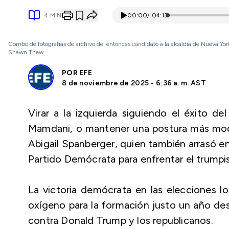
4
MIN
00:00
/
04:13
Combo de fotografías de archivo del entonces candidato a la alcaldía de Nueva Yo
Shawn Thew
POR
EFE
8 de noviembre de 2025 • 6:36 a. m. AST
Virar a la izquierda siguiendo el éxito de
Mamdani, o mantener una postura más mode
Abigail Spanberger, quien también arrasó en 
Partido Demócrata para enfrentar el trumpi
La victoria demócrata en las elecciones l
oxígeno para la formación justo un año de
contra Donald Trump y los republicanos.