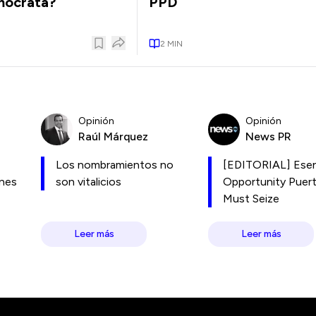
mócrata?
PPD
2
MIN
Opinión
Opinión
Raúl Márquez
News PR
Los nombramientos no
[EDITORIAL] Esen
ones
son vitalicios
Opportunity Puer
Must Seize
Leer más
Leer más