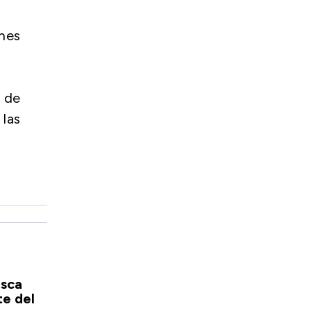
ones
 de
las
usca
te del