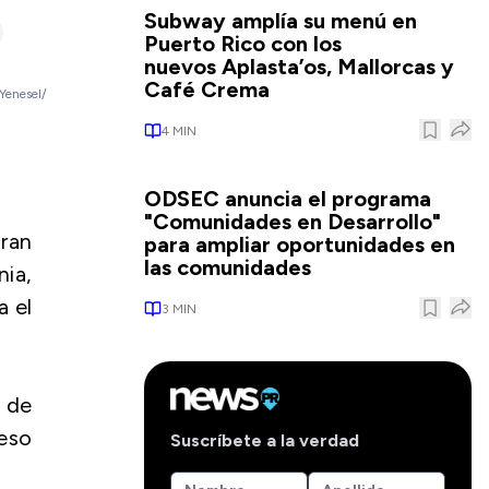
Subway amplía su menú en
Puerto Rico con los
nuevos Aplasta’os, Mallorcas y
Café Crema
 Yenesel/
4
MIN
ODSEC anuncia el programa
"Comunidades en Desarrollo"
hran
para ampliar oportunidades en
las comunidades
ia,
a el
3
MIN
n de
reso
Suscríbete a la verdad