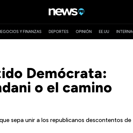
NEGOCIOS Y FINANZAS
DEPORTES
OPINIÓN
EE.UU
INTERNA
rtido Demócrata:
mdani o el camino
 que sepa unir a los republicanos descontentos de