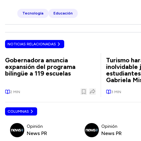
Tecnología
Educación
NOTICIAS RELACIONADAS
Gobernadora anuncia
Turismo har
expansión del programa
inolvidable 
bilingüe a 119 escuelas
estudiantes
Gabriela Mi
2
MIN
3
MIN
COLUMNAS
Opinión
Opinión
News PR
News PR