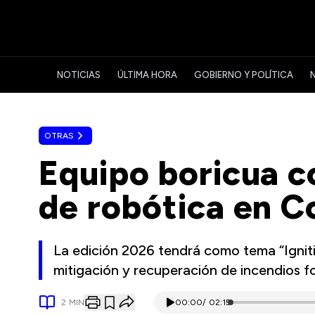
NOTICIAS
ÚLTIMA HORA
GOBIERNO Y POLÍTICA
OTRAS
Equipo boricua c
de robótica en C
La edición 2026 tendrá como tema “Ignit
mitigación y recuperación de incendios f
2
MIN
00:00
/
02:15