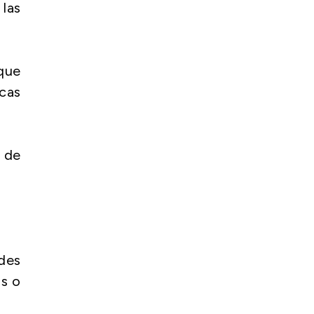
las
 que
icas
s de
ades
s o