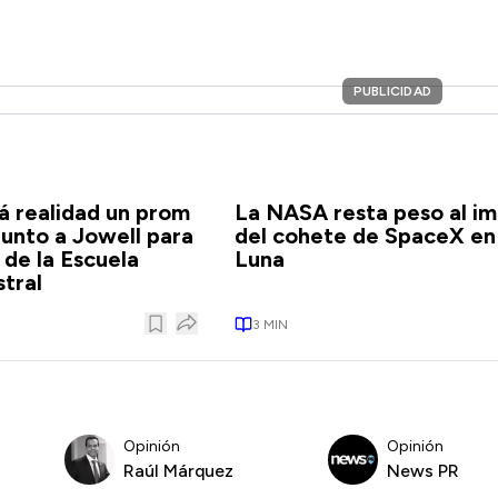
PUBLICIDAD
á realidad un prom
La NASA resta peso al i
junto a Jowell para
del cohete de SpaceX en 
 de la Escuela
Luna
stral
3
MIN
Opinión
Opinión
Raúl Márquez
News PR