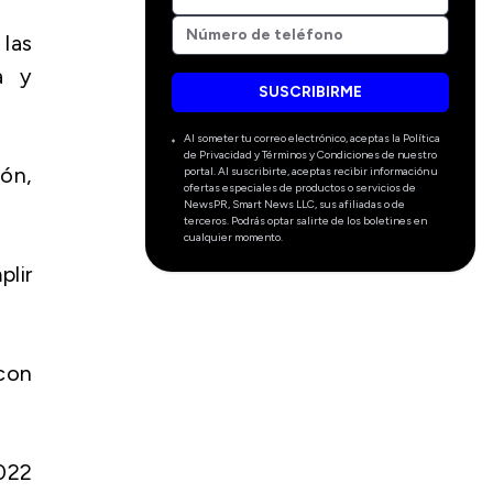
 las
a y
SUSCRIBIRME
Al someter tu correo electrónico, aceptas la Política
de Privacidad y Términos y Condiciones de nuestro
ón,
portal. Al suscribirte, aceptas recibir información u
ofertas especiales de productos o servicios de
NewsPR, Smart News LLC, sus afiliadas o de
terceros. Podrás optar salirte de los boletines en
cualquier momento.
plir
con
022