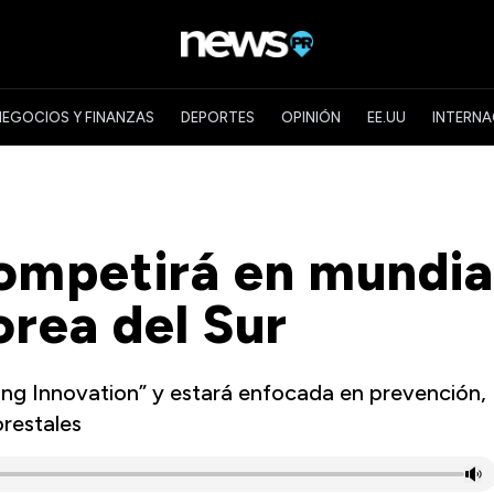
NEGOCIOS Y FINANZAS
DEPORTES
OPINIÓN
EE.UU
INTERNA
ompetirá en mundia
orea del Sur
ing Innovation” y estará enfocada en prevención,
orestales