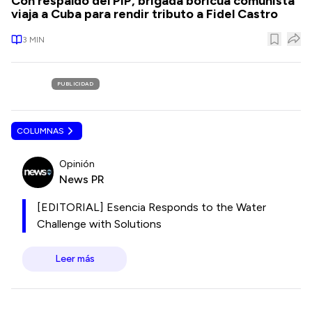
Con respaldo del PIP, brigada boricua comunista
viaja a Cuba para rendir tributo a Fidel Castro
3
MIN
PUBLICIDAD
COLUMNAS
Opinión
News PR
[EDITORIAL] Esencia Responds to the Water
Challenge with Solutions
Leer más