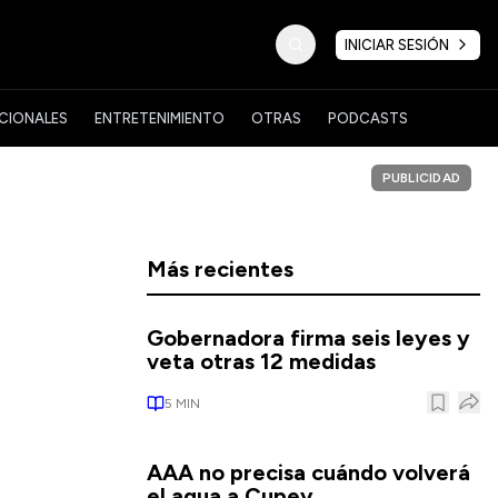
INICIAR SESIÓN
CIONALES
ENTRETENIMIENTO
OTRAS
PODCASTS
PUBLICIDAD
Más recientes
Gobernadora firma seis leyes y
veta otras 12 medidas
5
MIN
AAA no precisa cuándo volverá
el agua a Cupey