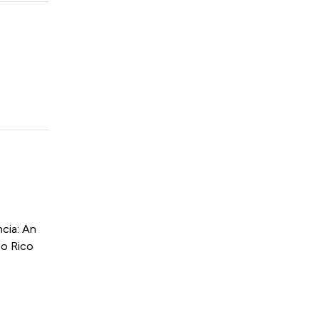
cia: An
to Rico