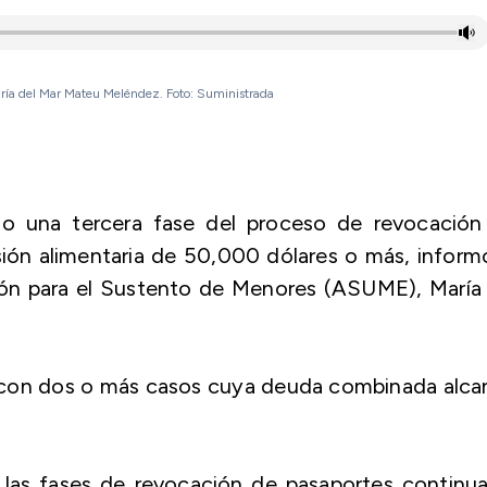
ría del Mar Mateu Meléndez. Foto: Suministrada
nio una tercera fase del proceso de revocación
ón alimentaria de 50,000 dólares o más, inform
ción para el Sustento de Menores (ASUME), María
s con dos o más casos cuya deuda combinada alca
 las fases de revocación de pasaportes continu