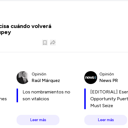
isa cuándo volverá
upey
Opinión
Opinión
Raúl Márquez
News PR
Los nombramientos no
[EDITORIAL] Esen
ones
son vitalicios
Opportunity Puer
Must Seize
Leer más
Leer más