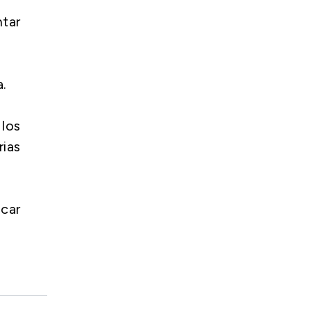
ntar
.
 los
ias
icar