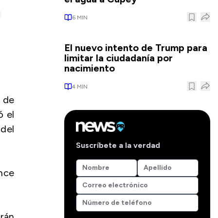
6
MIN
El nuevo intento de Trump para
limitar la ciudadanía por
nacimiento
4
MIN
 de
ó el
 del
Suscríbete a la verdad
nce
arán