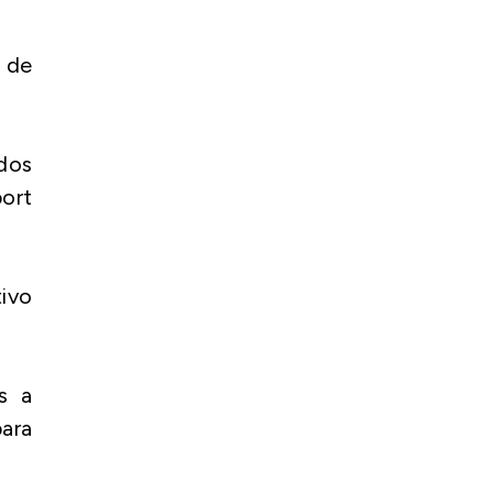
 de
dos
ort
tivo
s a
para