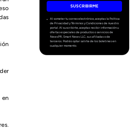
SUSCRIBIRME
eso
das
Al someter tu correo electrónico, aceptas la Política
de Privacidad y Términos y Condiciones de nuestro
portal. Al suscribirte, aceptas recibir información u
ofertas especiales de productos o servicios de
NewsPR, Smart News LLC, sus afiliadas o de
terceros. Podrás optar salirte de los boletines en
ción
cualquier momento.
der
 en
res.