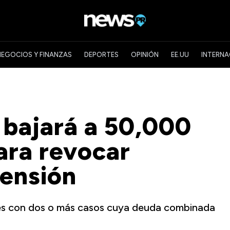
NEGOCIOS Y FINANZAS
DEPORTES
OPINIÓN
EE.UU
INTERNA
 bajará a 50,000
ara revocar
pensión
tes con dos o más casos cuya deuda combinada