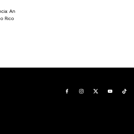
cia: An
to Rico