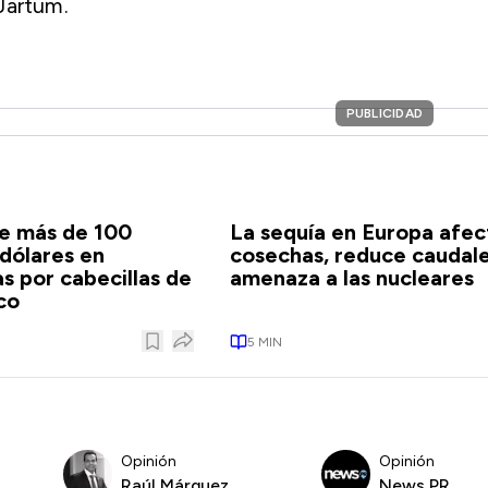
Jartum.
PUBLICIDAD
e más de 100
La sequía en Europa afect
 dólares en
cosechas, reduce caudale
 por cabecillas de
amenaza a las nucleares
co
5
MIN
Opinión
Opinión
Raúl Márquez
News PR