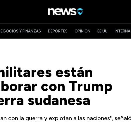
NEGOCIOS Y FINANZAS
DEPORTES
OPINIÓN
EE.UU
INTERNA
ilitares están
aborar con Trump
uerra sudanesa
an con la guerra y explotan a las naciones", señaló