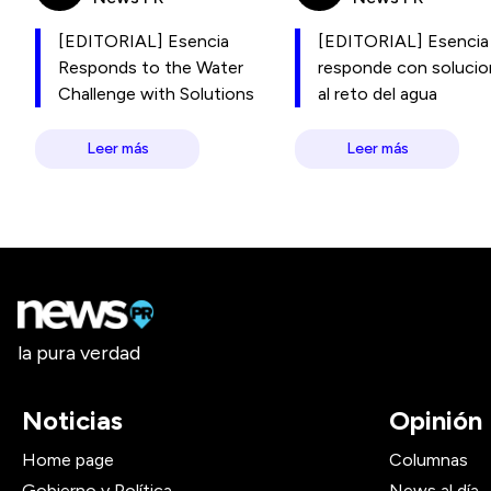
[EDITORIAL] Esencia
[EDITORIAL] Esencia
Responds to the Water
responde con soluci
Challenge with Solutions
al reto del agua
Leer más
Leer más
la pura verdad
Noticias
Opinión
Home page
Columnas
Gobierno y Política
News al día