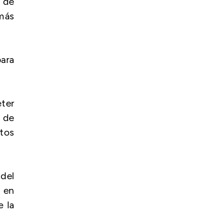
 de
 más
ara
ter
e de
atos
del
e en
e la