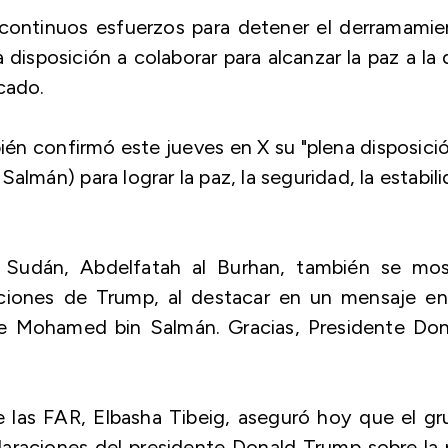
continuos esfuerzos para detener el derramamie
disposición a colaborar para alcanzar la paz a la
cado.
bién confirmó este jueves en X su "plena disposici
almán) para lograr la paz, la seguridad, la estabil
e Sudán, Abdelfatah al Burhan, también se mos
aciones de Trump, al destacar en un mensaje en
ipe Mohamed bin Salmán. Gracias, Presidente Do
 de las FAR, Elbasha Tibeig, aseguró hoy que el g
claraciones del presidente Donald Trump sobre la