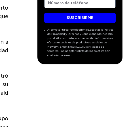
nto
 que
SUSCRIBIRME
Al someter tu correo electrónico, aceptas la Política
de Privacidad y Términos y Condiciones de nuestro
portal. Al suscribirte, aceptas recibir información u
ón a
ofertas especiales de productos o servicios de
NewsPR, Smart News LLC, sus afiliadas o de
idad
terceros. Podrás optar salirte de los boletines en
cualquier momento.
tró
 su
nald
rupo
 paz