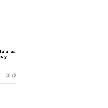
a a las
s y