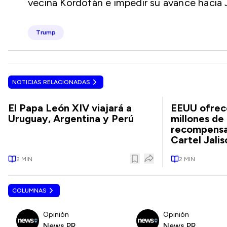
vecina Kordofán e impedir su avance hacia 
Trump
NOTICIAS RELACIONADAS
El Papa León XIV viajará a
EEUU ofrec
Uruguay, Argentina y Perú
millones de
recompensas
Cartel Jalis
2
MIN
2
MIN
COLUMNAS
Opinión
Opinión
News PR
News PR