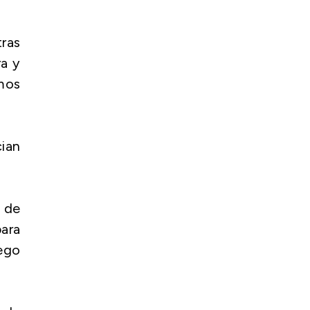
ras
ra y
emos
cian
n de
ara
ego