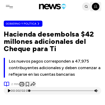
Toggle navigation menu
GOBIERNO Y POLÍTICA
Hacienda desembolsa $42
millones adicionales del
Cheque para Ti
Los nuevos pagos corresponden a 47,975
contribuyentes adicionales y deben comenzar a
reflejarse en las cuentas bancarias
2
MIN
00:00
/
02:07