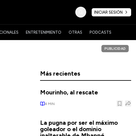
INICIAR SESIÓN
CIONALES
ENTRETENIMIENTO
OTRAS
PODCASTS
PUBLICIDAD
l
Más recientes
Mourinho, al rescate
4
MIN
La pugna por ser el máximo
goleador o el dominio
inalterable de Mbappé