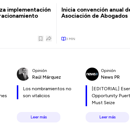
iza implementación
Inicia convención anual d
 racionamiento
Asociación de Abogados
3
MIN
Opinión
Opinión
Raúl Márquez
News PR
Los nombramientos no
[EDITORIAL] Esen
ones
son vitalicios
Opportunity Puer
Must Seize
Leer más
Leer más