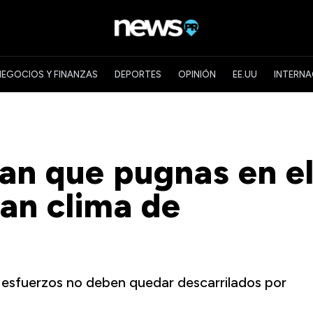
NEGOCIOS Y FINANZAS
DEPORTES
OPINIÓN
EE.UU
INTERNA
tan que pugnas en e
an clima de
 esfuerzos no deben quedar descarrilados por