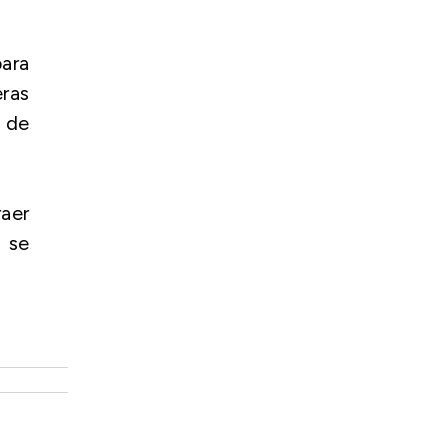
para
eras
 de
raer
o se