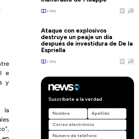
2
MIN
Ataque con explosivos
destruye un peaje un día
después de investidura de De la
Espriella
2
MIN
ntre
al e
s y
Suscríbete a la verdad
 la
ales
o”,
 en