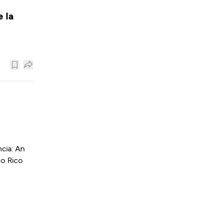
e la
cia: An
to Rico