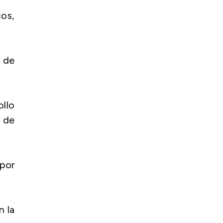
os,
 de
llo
 de
por
n la