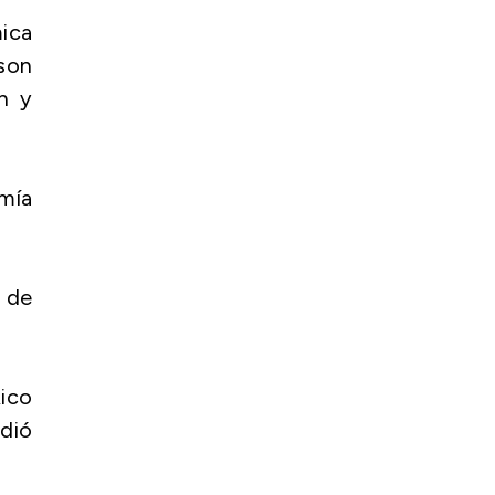
mica
 son
ón y
omía
 de
ico
adió