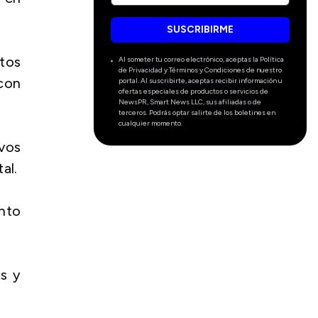
SUSCRIBIRME
tos
Al someter tu correo electrónico, aceptas la Política
de Privacidad y Términos y Condiciones de nuestro
con
portal. Al suscribirte, aceptas recibir información u
ofertas especiales de productos o servicios de
NewsPR, Smart News LLC, sus afiliadas o de
terceros. Podrás optar salirte de los boletines en
cualquier momento.
ivos
al.
ento
os y