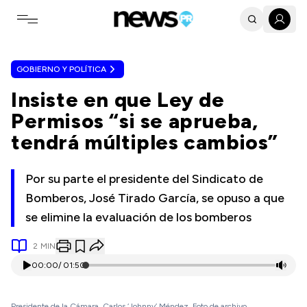
Toggle navigation menu
GOBIERNO Y POLÍTICA
Insiste en que Ley de
Permisos “si se aprueba,
tendrá múltiples cambios”
Por su parte el presidente del Sindicato de
Bomberos, José Tirado García, se opuso a que
se elimine la evaluación de los bomberos
2
MIN
00:00
/
01:50
Presidente de la Cámara, Carlos ‘Johnny’ Méndez. Foto de archivo