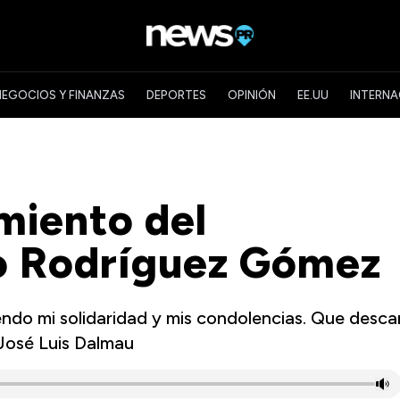
NEGOCIOS Y FINANZAS
DEPORTES
OPINIÓN
EE.UU
INTERNA
miento del
io Rodríguez Gómez
tiendo mi solidaridad y mis condolencias. Que desc
José Luis Dalmau