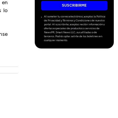
l en
SUSCRIBIRME
s lo
Al someter tu correo electrónico, aceptas la Política
de Privacidad y Términos y Condiciones de nuestro
portal. Al suscribirte, aceptas recibir información u
ofertas especiales de productos o servicios de
NewsPR, Smart News LLC, sus afiliadas o de
anse
terceros. Podrás optar salirte de los boletines en
cualquier momento.