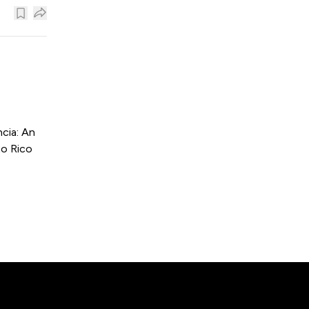
cia: An
to Rico