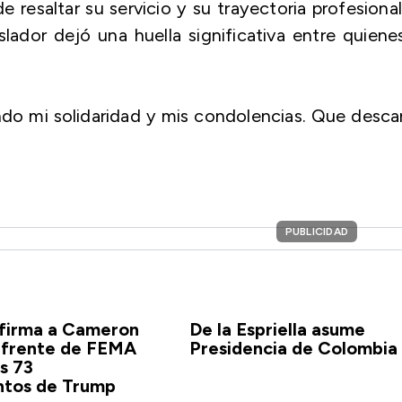
 resaltar su servicio y su trayectoria profesiona
slador dejó una huella significativa entre quiene
iendo mi solidaridad y mis condolencias. Que desc
PUBLICIDAD
firma a Cameron
De la Espriella asume
l frente de FEMA
Presidencia de Colombia
os 73
tos de Trump