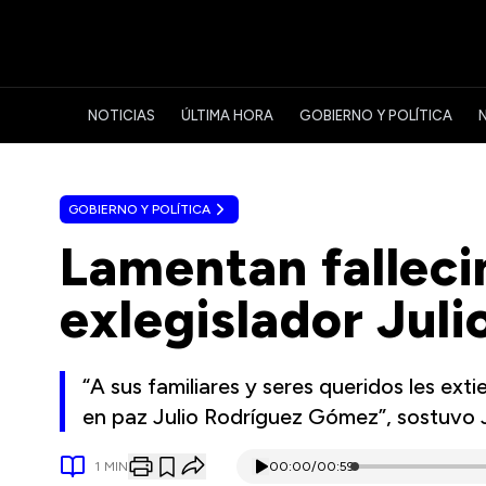
NOTICIAS
ÚLTIMA HORA
GOBIERNO Y POLÍTICA
GOBIERNO Y POLÍTICA
Lamentan falleci
exlegislador Jul
“A sus familiares y seres queridos les ex
en paz Julio Rodríguez Gómez”, sostuvo 
1
MIN
00:00
/
00:59