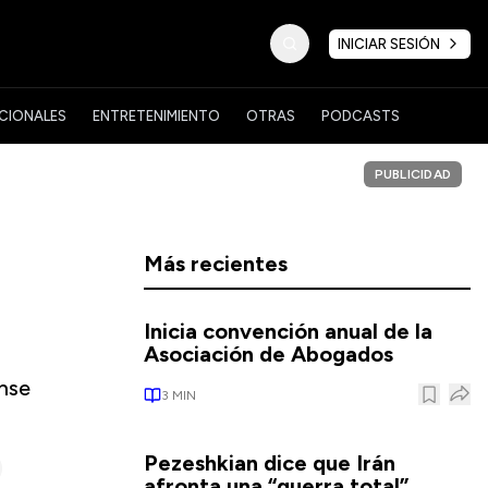
INICIAR SESIÓN
CIONALES
ENTRETENIMIENTO
OTRAS
PODCASTS
PUBLICIDAD
Más recientes
Inicia convención anual de la
Asociación de Abogados
anse
3
MIN
Pezeshkian dice que Irán
afronta una “guerra total”