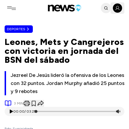
Toggle navigation menu
DEPORTES
Leones, Mets y Cangrejeros
con victoria en jornada del
BSN del sábado
Jezreel De Jesús lideró la ofensiva de los Leones
con 32 puntos. Jordan Murphy añadió 25 puntos
y 9 rebotes
3
MIN
00:00
/
03:25
Foto: Suministrada