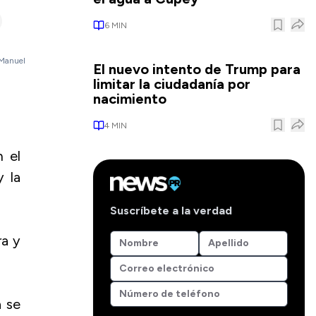
6
MIN
 Manuel
El nuevo intento de Trump para
limitar la ciudadanía por
nacimiento
4
MIN
 el
 la
Suscríbete a la verdad
ra y
a se