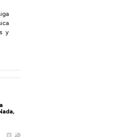
Liga
ica
es y
a
Nada,