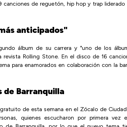
9 canciones de reguetón, hip hop y trap liderado
 más anticipados"
egundo álbum de su carrera y "uno de los álbu
 revista Rolling Stone. En el disco de 16 canci
n tema para enamorados en colaboración con la b
s de Barranquilla
o gratuito de esta semana en el Zócalo de Ciuda
onas, quienes escucharon por primera vez e
io de Barranquilla, por lo que el nuevo tema ti