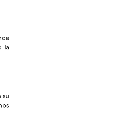
onde
o la
e su
tmos