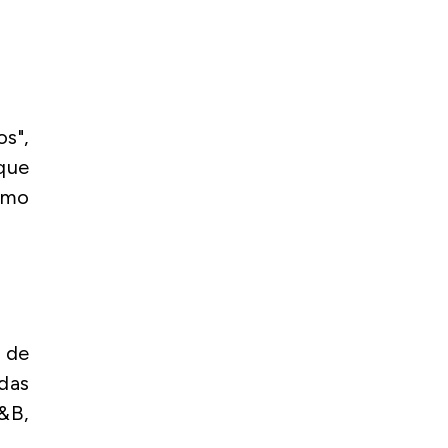
os",
que
itmo
 de
das
R&B,