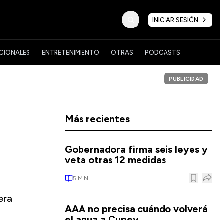
INICIAR SESIÓN
CIONALES
ENTRETENIMIENTO
OTRAS
PODCASTS
PUBLICIDAD
Más recientes
n
Gobernadora firma seis leyes y
veta otras 12 medidas
5
MIN
era
AAA no precisa cuándo volverá
el agua a Cupey