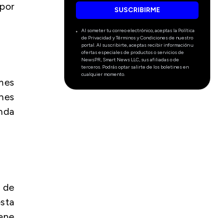
 por
SUSCRIBIRME
Al someter tu correo electrónico, aceptas la Política
de Privacidad y Términos y Condiciones de nuestro
portal. Al suscribirte, aceptas recibir información u
ofertas especiales de productos o servicios de
NewsPR, Smart News LLC, sus afiliadas o de
terceros. Podrás optar salirte de los boletines en
cualquier momento.
mes
ones
anda
d de
sta
ene