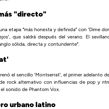
más "directo"
 una etapa "más honesta y definida" con 'Dime d
ejos', que saldrá después del verano. El sevillan
glo sólida, directa y contundente".
at'
enó el sencillo 'Montserrat', el primer adelanto d
de rock alternativo con influencias de pop y ri
n el sonido de Phantom Vox.
ero urbano latino