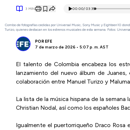
3
MIN
00:00
/
03:39
Combo de fotografías cedidas por Universal Music, Sony Music y Eighteen10 donde 
Turizo, quienes destacan en los estrenos musicales de esta semana. Fotos: Univer
POR
EFE
7 de marzo de 2026 • 5:07 p. m. AST
El talento de Colombia encabeza los est
lanzamiento del nuevo álbum de Juanes, e
colaboración entre Manuel Turizo y Maluma
La lista de la música hispana de la semana
Christian Nodal, así como los españoles Bad
Igualmente el puertorriqueño Draco Rosa es