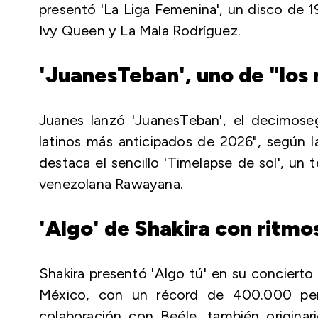
presentó 'La Liga Femenina', un disco de 1
Ivy Queen y La Mala Rodríguez.
'JuanesTeban', uno de "los
Juanes lanzó 'JuanesTeban', el decimos
latinos más anticipados de 2026", según la
destaca el sencillo 'Timelapse de sol', u
venezolana Rawayana.
'Algo' de Shakira con ritmo
Shakira presentó 'Algo tú' en su conciert
México, con un récord de 400.000 pers
colaboración con Beéle, también originar