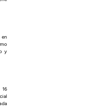
 en
omo
o y
n 16
cial
ada