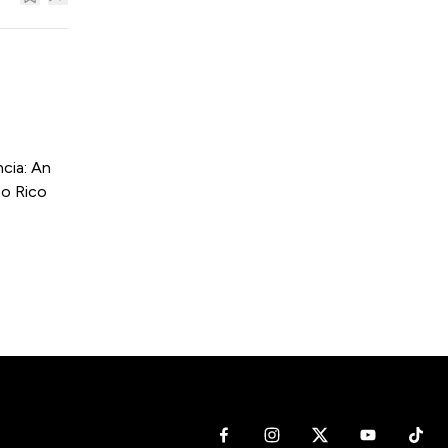
cia: An
to Rico