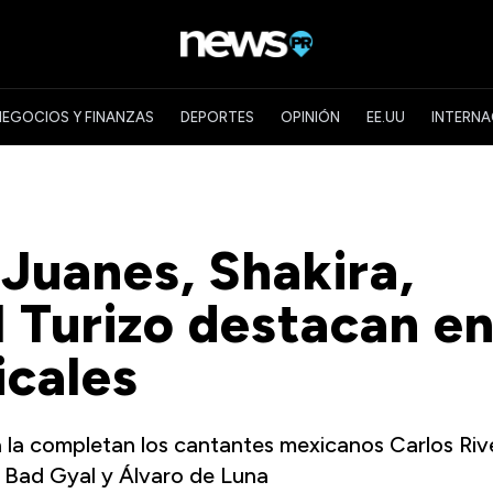
NEGOCIOS Y FINANZAS
DEPORTES
OPINIÓN
EE.UU
INTERNA
Juanes, Shakira,
 Turizo destacan e
icales
na la completan los cantantes mexicanos Carlos Riv
s Bad Gyal y Álvaro de Luna