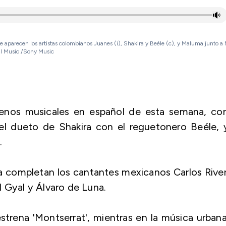
aparecen los artistas colombianos Juanes (i), Shakira y Beéle (c), y Maluma junto a
sal Music /Sony Music
renos musicales en español de esta semana, con
l dueto de Shakira con el reguetonero Beéle, y
.
 la completan los cantantes mexicanos Carlos Rive
 Gyal y Álvaro de Luna.
trena 'Montserrat', mientras en la música urban