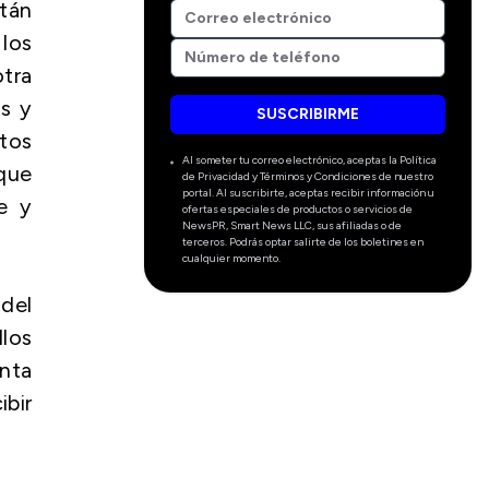
stán
los
tra
as y
SUSCRIBIRME
stos
Al someter tu correo electrónico, aceptas la Política
que
de Privacidad y Términos y Condiciones de nuestro
portal. Al suscribirte, aceptas recibir información u
e y
ofertas especiales de productos o servicios de
NewsPR, Smart News LLC, sus afiliadas o de
terceros. Podrás optar salirte de los boletines en
cualquier momento.
 del
llos
enta
bir