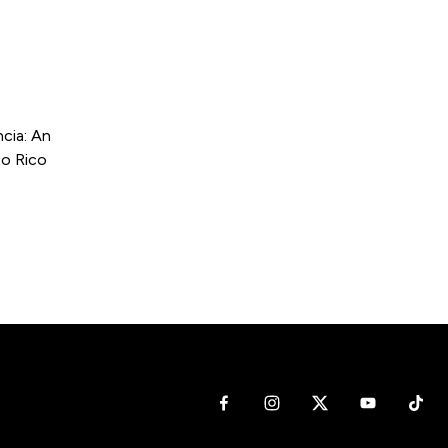
cia: An
to Rico