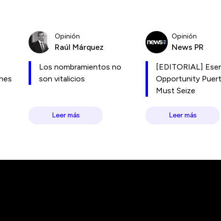
Opinión
Opinión
Raúl Márquez
News PR
Los nombramientos no
[EDITORIAL] Esen
ones
son vitalicios
Opportunity Puer
Must Seize
Leer más
Leer más