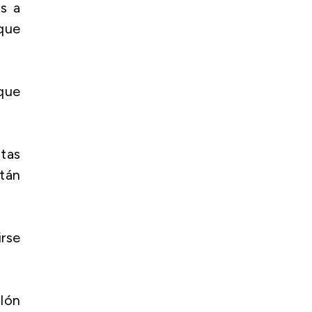
s a
 que
 que
ntas
tán
irse
olón