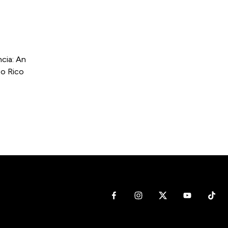
cia: An
to Rico