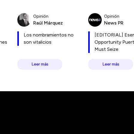
Opinión
Opinión
Raúl Márquez
News PR
Los nombramientos no
[EDITORIAL] Esen
ones
son vitalicios
Opportunity Puer
Must Seize
Leer más
Leer más