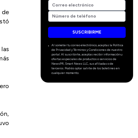
o de
ustó
SUSCRIBIRME
Al someter tu correo electrónico, aceptas la Política
las
de Privacidad y Términos y Condiciones de nuestro
portal. Al suscribirte, aceptas recibir información u
 más
ofertas especiales de productos o servicios de
NewsPR, Smart News LLC, sus afiliadas o de
terceros. Podrás optar salirte de los boletines en
cualquier momento.
pero
ión,
tuvo