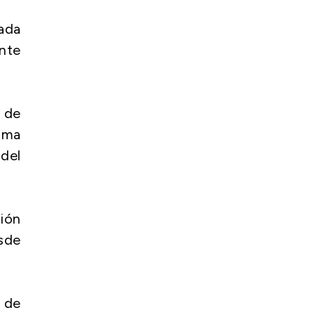
ada
nte
o de
tima
 del
ción
sde
o de