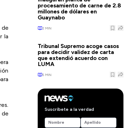
procesamiento de carne de 2.8
millones de dólares en
Guaynabo
o de
2
MIN
r la
Tribunal Supremo acoge casos
para decidir validez de carta
que extendió acuerdo con
pera
LUMA
sión
5
MIN
ara
res.
Suscríbete a la verdad
s de