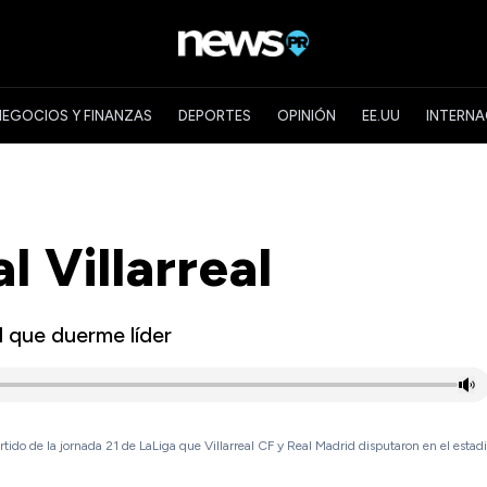
NEGOCIOS Y FINANZAS
DEPORTES
OPINIÓN
EE.UU
INTERNA
 Villarreal
 que duerme líder
rtido de la jornada 21 de LaLiga que Villarreal CF y Real Madrid disputaron en el estad