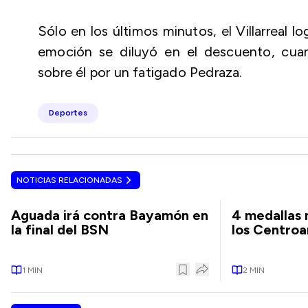
Sólo en los últimos minutos, el Villarreal 
emoción se diluyó en el descuento, cua
sobre él por un fatigado Pedraza.
Deportes
NOTICIAS RELACIONADAS
Aguada irá contra Bayamón en
4 medallas m
la final del BSN
los Centro
1
MIN
2
MIN