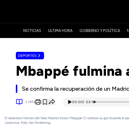
NOTICIAS
ÚLTIMA HORA
GOBIERNO Y POLÍTICA
DEPORTES
Mbappé fulmina al
Se confirma la recuperación de un Madrid
3
MIN
00:00
/
03:17
El delantero francés del Real Madrid Kylian Mbappé (i) celebra su gol durante el pa
Cerámica. Foto: Kai Forsterling