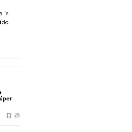
a la
ido
a
súper