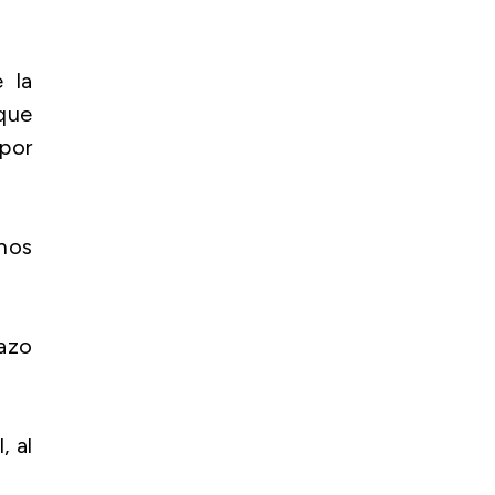
e la
que
por
unos
pazo
, al