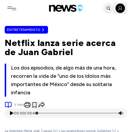
Toggle navigation menu
ENTRETENIMIENTO
Netflix lanza serie acerca
de Juan Gabriel
Los dos episodios, de algo más de una hora,
recorren la vida de “uno de los ídolos más
importantes de México” desde su solitaria
infancia
3
MIN
00:00
/
02:43
La directora María José Cuevas (c) y las productoras Ivonne Gutiérrez (i) y