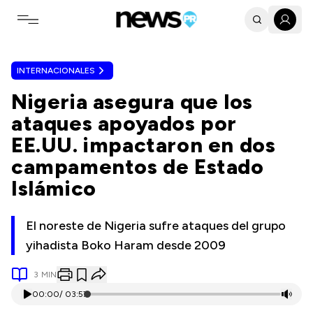
Toggle navigation menu
INTERNACIONALES
Nigeria asegura que los
ataques apoyados por
EE.UU. impactaron en dos
campamentos de Estado
Islámico
El noreste de Nigeria sufre ataques del grupo
yihadista Boko Haram desde 2009
3
MIN
00:00
/
03:57