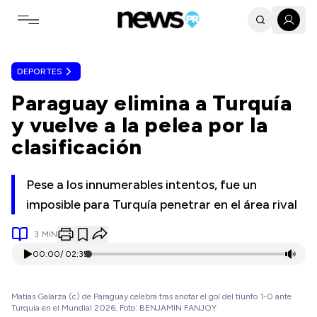
Toggle navigation menu
DEPORTES
Paraguay elimina a Turquía
y vuelve a la pelea por la
clasificación
Pese a los innumerables intentos, fue un
imposible para Turquía penetrar en el área rival
3
MIN
00:00
/
02:35
Matías Galarza (c) de Paraguay celebra tras anotar el gol del tiunfo 1-0 ante
Turquía en el Mundial 2026. Foto: BENJAMIN FANJOY