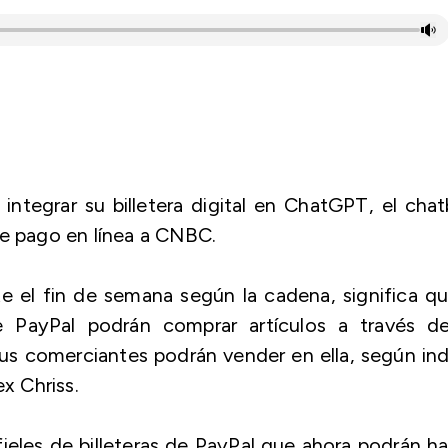
ntegrar su billetera digital en ChatGPT, el cha
de pago en línea a CNBC.
e el fin de semana según la cadena, significa q
e PayPal podrán comprar artículos a través de
y sus comerciantes podrán vender en ella, según in
ex Chriss.
ieles de billeteras de PayPal que ahora podrán h