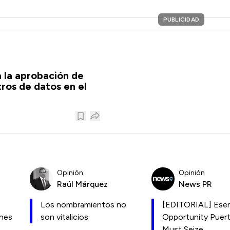
PUBLICIDAD
 la aprobación de
ros de datos en el
Opinión
Opinión
Raúl Márquez
News PR
Los nombramientos no
[EDITORIAL] Esen
ones
son vitalicios
Opportunity Puer
Must Seize