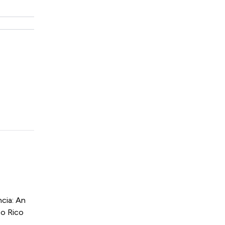
cia: An
to Rico