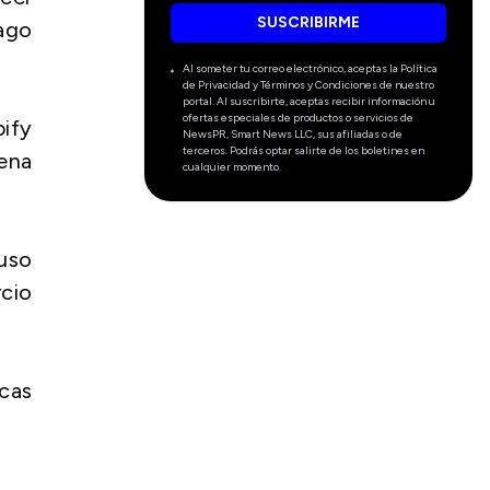
SUSCRIBIRME
ago
Al someter tu correo electrónico, aceptas la Política
de Privacidad y Términos y Condiciones de nuestro
portal. Al suscribirte, aceptas recibir información u
ofertas especiales de productos o servicios de
ify
NewsPR, Smart News LLC, sus afiliadas o de
terceros. Podrás optar salirte de los boletines en
ena
cualquier momento.
 uso
cio
cas