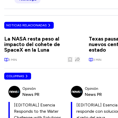
NOTICIAS RELACIONADAS
La NASA resta peso al
Texas pausa
impacto del cohete de
nuevos cent
SpaceX en la Luna
estado
3
MIN
3
MIN
COLUMNAS
Opinión
Opinión
News PR
News PR
[EDITORIAL] Esencia
[EDITORIAL] Esencia
Responds to the Water
responde con soluci
Challenge with Solutions
al reto del agua