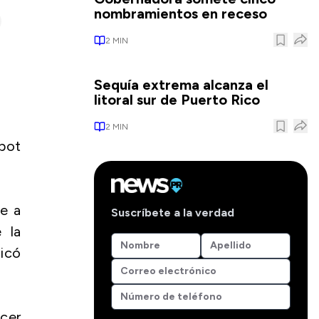
nombramientos en receso
2
MIN
Sequía extrema alcanza el
litoral sur de Puerto Rico
2
MIN
tbot
ue a
Suscríbete a la verdad
 la
dicó
acer