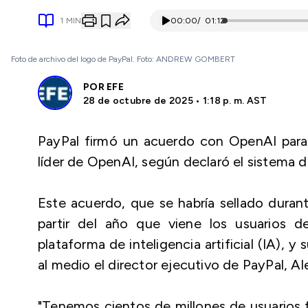
1
MIN
00:00
/
01:12
Foto de archivo del logo de PayPal. Foto: ANDREW GOMBERT
POR
EFE
28 de octubre de 2025 • 1:18 p. m. AST
PayPal firmó un acuerdo con OpenAI para i
líder de OpenAI, según declaró el sistema 
Este acuerdo, que se habría sellado durant
partir del año que viene los usuarios d
plataforma de inteligencia artificial (IA), 
al medio el director ejecutivo de PayPal, Al
"Tenemos cientos de millones de usuarios f