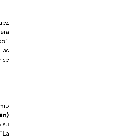
guez
era
do”.
 las
e se
mio
én)
n su
 “La