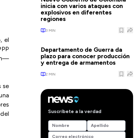
inicia con varios ataques con
explosivos en diferentes
regiones
3
MIN
, el
PPP
Departamento de Guerra da
plazo para conocer producción
ón—
y entrega de armamentos
2
MIN
s se
una
res
Suscríbete a la verdad
 del