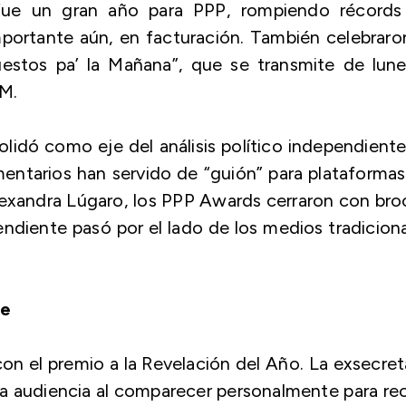
ue un gran año para PPP, rompiendo récords
importante aún, en facturación. También celebraro
Puestos pa’ la Mañana”, que se transmite de lun
AM.
idó como eje del análisis político independient
omentarios han servido de “guión” para plataforma
exandra Lúgaro, los PPP Awards cerraron con br
ndiente pasó por el lado de los medios tradicion
he
on el premio a la Revelación del Año. La exsecret
la audiencia al comparecer personalmente para rec