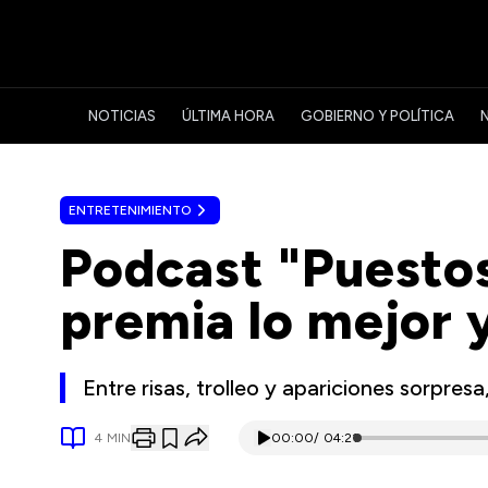
NOTICIAS
ÚLTIMA HORA
GOBIERNO Y POLÍTICA
ENTRETENIMIENTO
Podcast "Puestos
premia lo mejor 
Entre risas, trolleo y apariciones sorpres
4
MIN
00:00
/
04:21