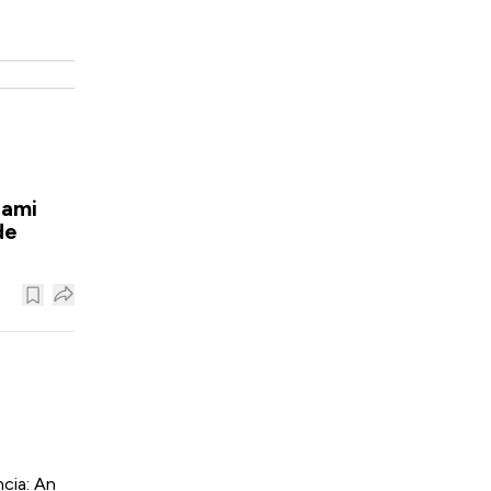
iami
de
cia: An