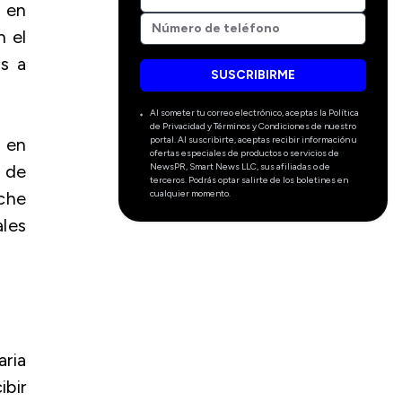
 en
n el
es a
SUSCRIBIRME
Al someter tu correo electrónico, aceptas la Política
de Privacidad y Términos y Condiciones de nuestro
portal. Al suscribirte, aceptas recibir información u
e en
ofertas especiales de productos o servicios de
NewsPR, Smart News LLC, sus afiliadas o de
s de
terceros. Podrás optar salirte de los boletines en
cualquier momento.
oche
ales
aria
ibir