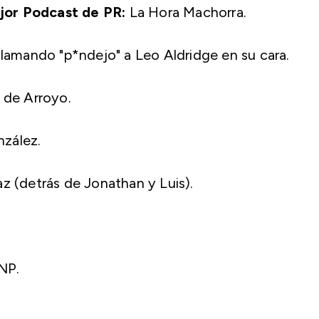
jor Podcast de PR:
La Hora Machorra.
amando "p*ndejo" a Leo Aldridge en su cara.
e de Arroyo.
zález.
z (detrás de Jonathan y Luis).
NP.