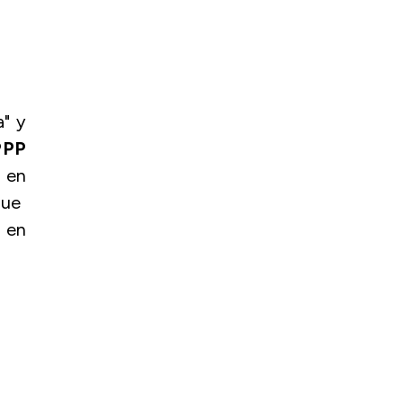
a" y
PPP
 en
que
a en