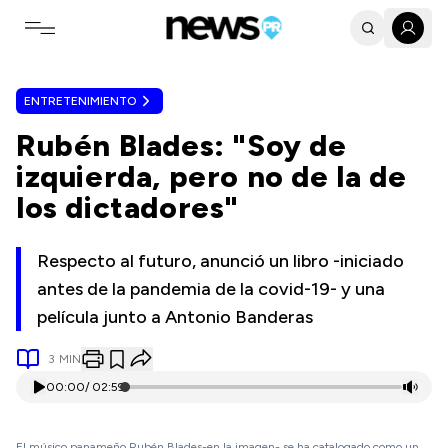
Toggle navigation menu
ENTRETENIMIENTO
Rubén Blades: "Soy de
izquierda, pero no de la de
los dictadores"
Respecto al futuro, anunció un libro -iniciado
antes de la pandemia de la covid-19- y una
película junto a Antonio Banderas
3
MIN
00:00
/
02:59
El músico panameño Rubén Blades-en la imagen- se ha catalogado como un