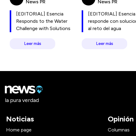
News PR
News PR
[EDITORIAL] Esencia
[EDITORIAL] Esencia
Responds to the Water
responde con soluci
Challenge with Solutions
al reto del agua
Leer más
Leer más
la pura verdad
Noticias
Opinión
Home page
Columnas