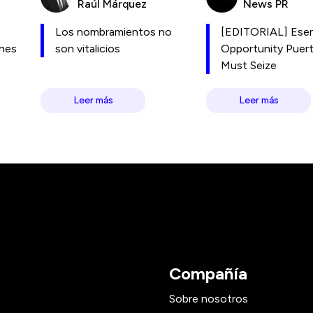
Raúl Márquez
News PR
Los nombramientos no
[EDITORIAL] Esen
ones
son vitalicios
Opportunity Puer
Must Seize
Leer más
Leer más
Compañía
Sobre nosotros