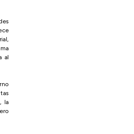
ades
ece
ial,
ama
a al
rno
stas
 la
mero