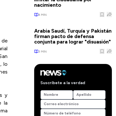
nacimiento
4
MIN
Arabia Saudí, Turquía y Pakistán
firman pacto de defensa
4 de
conjunta para lograr "disuasión"
rial
3
MIN
 San
, lo
enes
Suscríbete a la verdad
s y
e la
ema