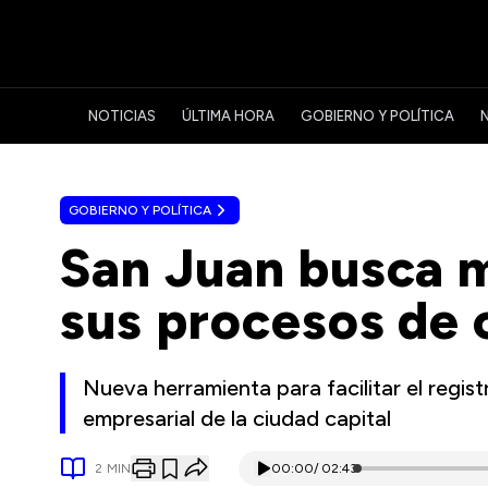
NOTICIAS
ÚLTIMA HORA
GOBIERNO Y POLÍTICA
GOBIERNO Y POLÍTICA
San Juan busca m
sus procesos de
Nueva herramienta para facilitar el regist
empresarial de la ciudad capital
2
MIN
00:00
/
02:43