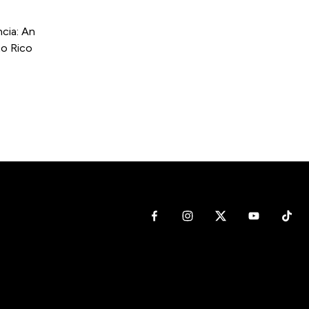
cia: An
to Rico