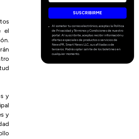
SUSCRIBIRME
itos
Al someter tu correo electrónico, aceptas la Política
 el
de Privacidad y Términos y Condiciones de nuestro
portal. Al suscribirte, aceptas recibir información u
ón.
ofertas especiales de productos o servicios de
NewsPR, Smart News LLC, sus afiliadas o de
drán
terceros. Podrás optar salirte de los boletines en
cualquier momento.
tro
itud
s y
pal
es y
dad
llo