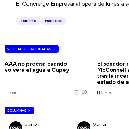
El Concierge Empresarial opera de lunes a 
gobierno
Negocios
NOTICIAS RELACIONADAS
AAA no precisa cuándo
El senador 
volverá el agua a Cupey
McConnell s
tras la inc
estado de s
6
MIN
2
MIN
COLUMNAS
Opinión
Opinión