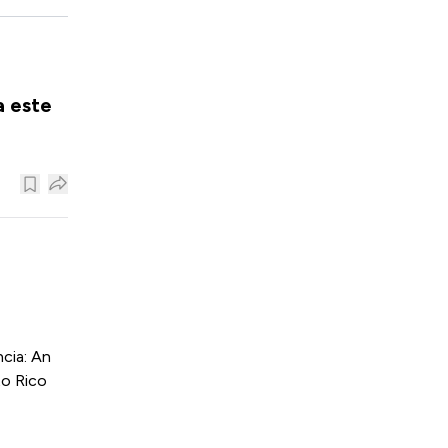
a este
cia: An
to Rico