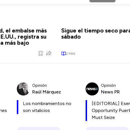
d, el embalse más
Sigue el tiempo seco par
E.UU., registra su
sábado
ua más bajo
2
MIN
Opinión
Opinión
Raúl Márquez
News PR
Los nombramientos no
[EDITORIAL] Esen
ones
son vitalicios
Opportunity Puer
Must Seize