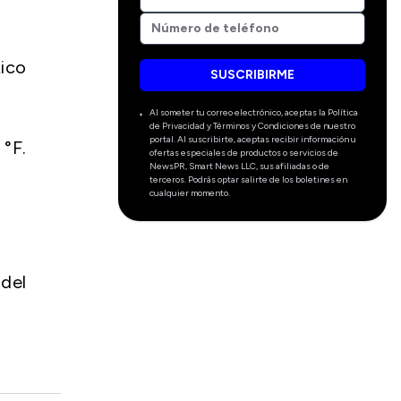
Rico
SUSCRIBIRME
Al someter tu correo electrónico, aceptas la Política
de Privacidad y Términos y Condiciones de nuestro
portal. Al suscribirte, aceptas recibir información u
 °F.
ofertas especiales de productos o servicios de
NewsPR, Smart News LLC, sus afiliadas o de
terceros. Podrás optar salirte de los boletines en
cualquier momento.
 del