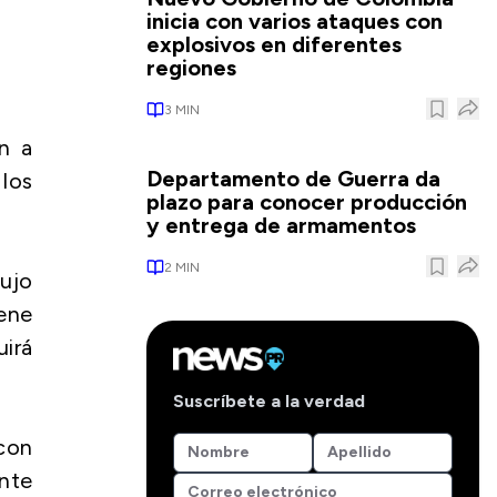
inicia con varios ataques con
explosivos en diferentes
regiones
3
MIN
n a
Departamento de Guerra da
los
plazo para conocer producción
y entrega de armamentos
2
MIN
lujo
iene
irá
Suscríbete a la verdad
 con
ente