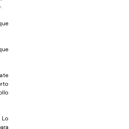
.
 que
 que
bate
rto
llo
 Lo
ara