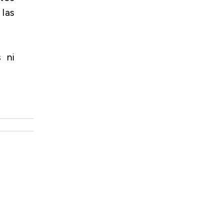
las
 ni