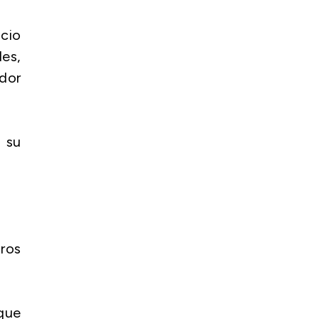
icio
les,
dor
n su
ros
 que