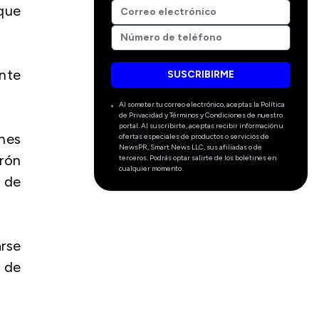
que
nte
SUSCRIBIRME
Al someter tu correo electrónico, aceptas la Política
de Privacidad y Términos y Condiciones de nuestro
portal. Al suscribirte, aceptas recibir información u
ones
ofertas especiales de productos o servicios de
NewsPR, Smart News LLC, sus afiliadas o de
rón
terceros. Podrás optar salirte de los boletines en
cualquier momento.
 de
arse
 de