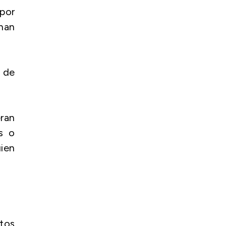
por
 han
 de
ran
s o
uien
itos