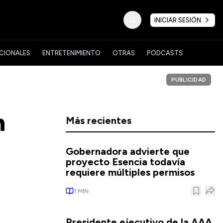
INICIAR SESIÓN
CIONALES
ENTRETENIMIENTO
OTRAS
PODCASTS
PUBLICIDAD
h
Más recientes
Gobernadora advierte que
proyecto Esencia todavía
requiere múltiples permisos
1
MIN
Presidente ejecutivo de la AAA