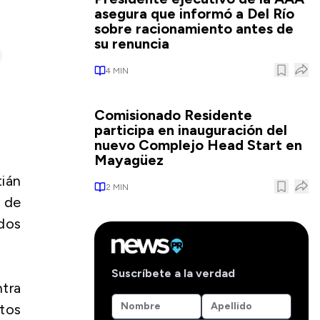
asegura que informó a Del Río
sobre racionamiento antes de
su renuncia
4
MIN
Comisionado Residente
participa en inauguración del
nuevo Complejo Head Start en
Mayagüez
ián
2
MIN
 de
dos
Suscríbete a la verdad
ntra
tos