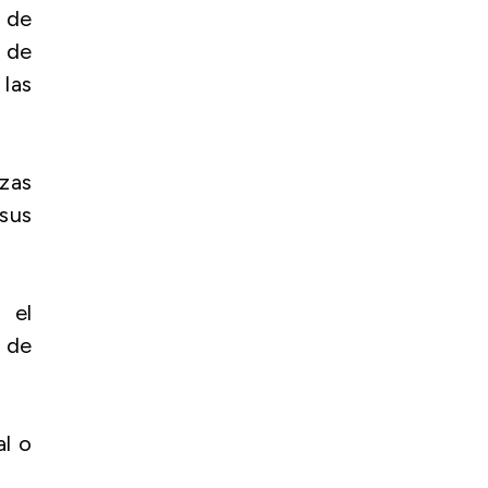
a de
 de
las
zas
sus
 el
d de
al o