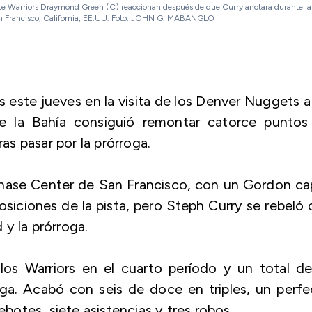
State Warriors Draymond Green (C) reaccionan después de que Curry anotara durante la
 San Francisco, California, EE.UU. Foto: JOHN G. MABANGLO
 este jueves en la visita de los Denver Nuggets a
de la Bahía consiguió remontar catorce puntos
ras pasar por la prórroga.
Chase Center de San Francisco, con un Gordon c
siciones de la pista, pero Steph Curry se rebeló
y la prórroga.
los Warriors en el cuarto período y un total de
oga. Acabó con seis de doce en triples, un perf
ebotes, siete asistencias y tres robos.