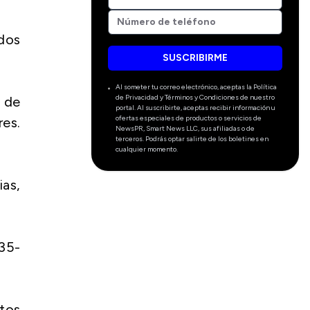
 dos
SUSCRIBIRME
Al someter tu correo electrónico, aceptas la Política
de Privacidad y Términos y Condiciones de nuestro
 de
portal. Al suscribirte, aceptas recibir información u
ofertas especiales de productos o servicios de
res.
NewsPR, Smart News LLC, sus afiliadas o de
terceros. Podrás optar salirte de los boletines en
cualquier momento.
ias,
135-
utos