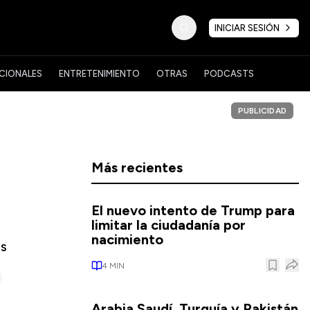
INICIAR SESIÓN
CIONALES
ENTRETENIMIENTO
OTRAS
PODCASTS
PUBLICIDAD
Más recientes
El nuevo intento de Trump para
limitar la ciudadanía por
nacimiento
as
4
MIN
Arabia Saudí, Turquía y Pakistán