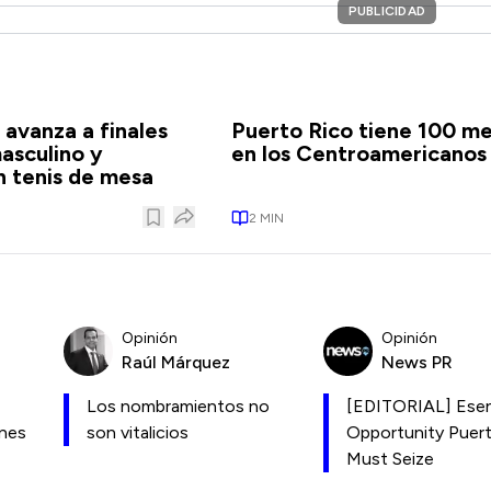
PUBLICIDAD
 avanza a finales
Puerto Rico tiene 100 me
asculino y
en los Centroamericanos
 tenis de mesa
2
MIN
Opinión
Opinión
Raúl Márquez
News PR
Los nombramientos no
[EDITORIAL] Esen
ones
son vitalicios
Opportunity Puer
Must Seize