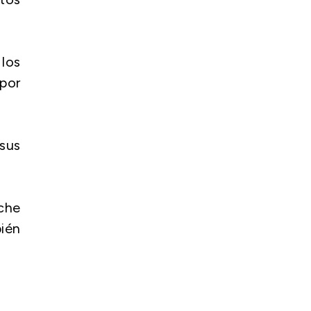
 los
 por
sus
oche
ién