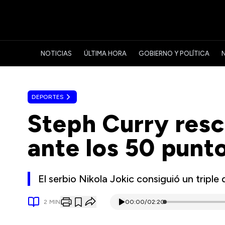
NOTICIAS
ÚLTIMA HORA
GOBIERNO Y POLÍTICA
DEPORTES
Steph Curry resc
ante los 50 punt
El serbio Nikola Jokic consiguió un triple
2
MIN
00:00
/
02:20