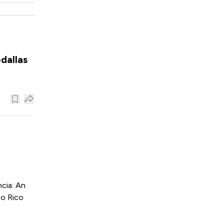
dallas
cia: An
to Rico