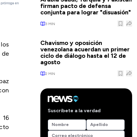
 prórroga en
firman pacto de defensa
conjunta para lograr "disuasión"
3
MIN
Chavismo y oposición
 los
venezolana acuerdan un primer
 de
ciclo de diálogo hasta el 12 de
agosto
2
MIN
apaz
 con
Suscríbete a la verdad
 16
ecto