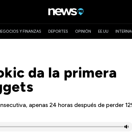
NEGOCIOS Y FINANZAS
DEPORTES
OPINIÓN
EE.UU
INTERNA
okic da la primera
ggets
onsecutiva, apenas 24 horas después de perder 12