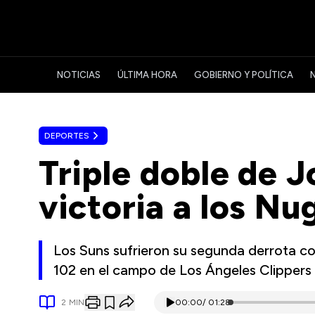
NOTICIAS
ÚLTIMA HORA
GOBIERNO Y POLÍTICA
DEPORTES
Triple doble de J
victoria a los Nu
Los Suns sufrieron su segunda derrota c
102 en el campo de Los Ángeles Clippers
2
MIN
00:00
/
01:28