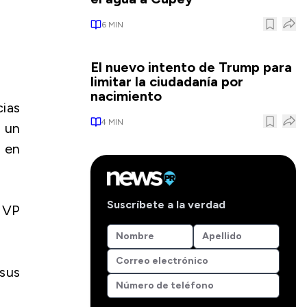
6
MIN
El nuevo intento de Trump para
limitar la ciudadanía por
nacimiento
cias
4
MIN
 un
s en
Suscríbete a la verdad
 MVP
(sus