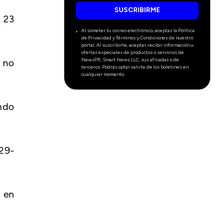
SUSCRIBIRME
 23
Al someter tu correo electrónico, aceptas la Política
de Privacidad y Términos y Condiciones de nuestro
portal. Al suscribirte, aceptas recibir información u
ofertas especiales de productos o servicios de
NewsPR, Smart News LLC, sus afiliadas o de
, no
terceros. Podrás optar salirte de los boletines en
cualquier momento.
endo
29-
 en