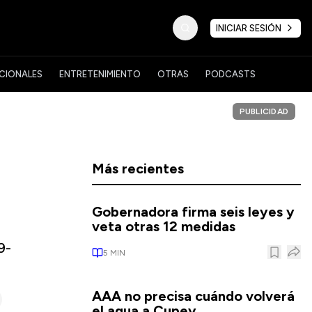
INICIAR SESIÓN
CIONALES
ENTRETENIMIENTO
OTRAS
PODCASTS
PUBLICIDAD
Más recientes
Gobernadora firma seis leyes y
veta otras 12 medidas
9-
5
MIN
AAA no precisa cuándo volverá
el agua a Cupey