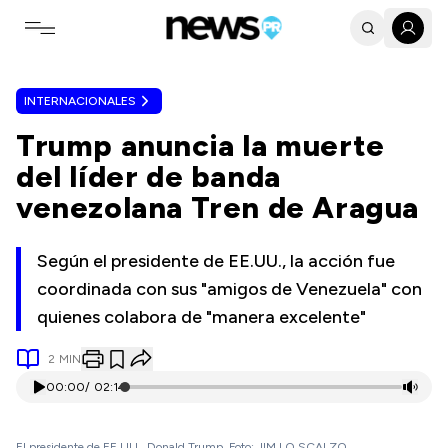
Toggle navigation menu
INTERNACIONALES
Trump anuncia la muerte
del líder de banda
venezolana Tren de Aragua
Según el presidente de EE.UU., la acción fue
coordinada con sus "amigos de Venezuela" con
quienes colabora de "manera excelente"
2
MIN
00:00
/
02:14
El presidente de EE.UU., Donald Trump. Foto: JIM LO SCALZO