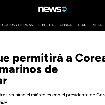
NEGOCIOS Y FINANZAS
DEPORTES
OPINIÓN
EE.UU
INTERNA
e permitirá a Core
bmarinos de
ar
 tras reunirse el miércoles con el presidente de Co
ngju