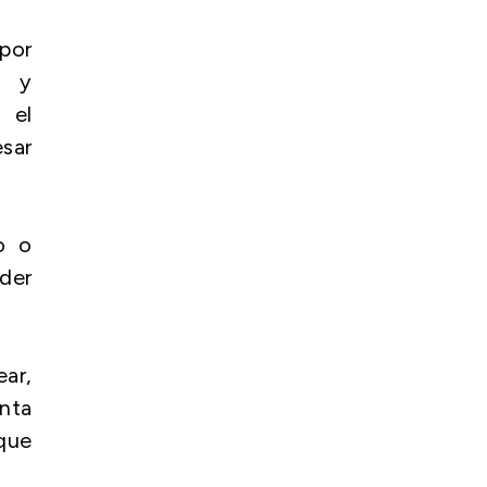
por
s y
 el
sar
o o
eder
ear,
nta
 que