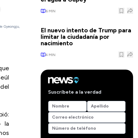
6
MIN
 de Gyeongju,
El nuevo intento de Trump para
limitar la ciudadanía por
nacimiento
4
MIN
que
Seúl
 del
Suscríbete a la verdad
ió:
 la
enos