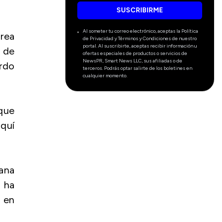
SUSCRIBIRME
Al someter tu correo electrónico, aceptas la Política
orea
de Privacidad y Términos y Condiciones de nuestro
portal. Al suscribirte, aceptas recibir información u
 de
ofertas especiales de productos o servicios de
NewsPR, Smart News LLC, sus afiliadas o de
rdo
terceros. Podrás optar salirte de los boletines en
cualquier momento.
que
aquí
ana
 ha
 en