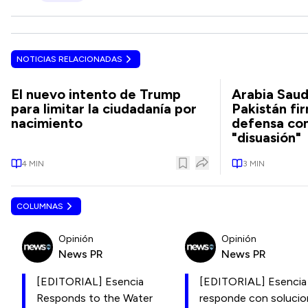
NOTICIAS RELACIONADAS
El nuevo intento de Trump
Arabia Saud
para limitar la ciudadanía por
Pakistán fi
nacimiento
defensa con
"disuasión"
4
MIN
3
MIN
COLUMNAS
Opinión
Opinión
News PR
News PR
[EDITORIAL] Esencia
[EDITORIAL] Esencia
Responds to the Water
responde con soluci