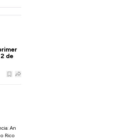
primer
12 de
cia: An
to Rico