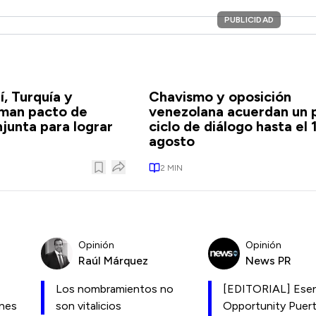
PUBLICIDAD
í, Turquía y
Chavismo y oposición
rman pacto de
venezolana acuerdan un 
junta para lograr
ciclo de diálogo hasta el 
agosto
2
MIN
Opinión
Opinión
Raúl Márquez
News PR
Los nombramientos no
[EDITORIAL] Esen
ones
son vitalicios
Opportunity Puer