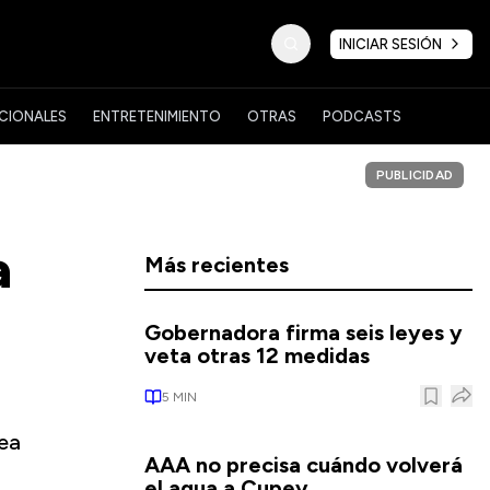
INICIAR SESIÓN
CIONALES
ENTRETENIMIENTO
OTRAS
PODCASTS
PUBLICIDAD
a
Más recientes
Gobernadora firma seis leyes y
veta otras 12 medidas
5
MIN
rea
AAA no precisa cuándo volverá
el agua a Cupey