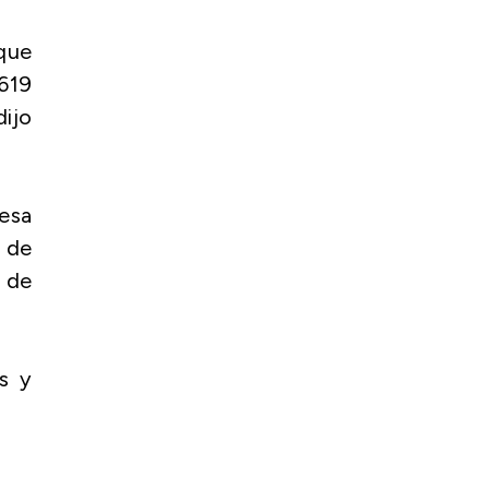
que
.619
dijo
esa
s de
e de
s y