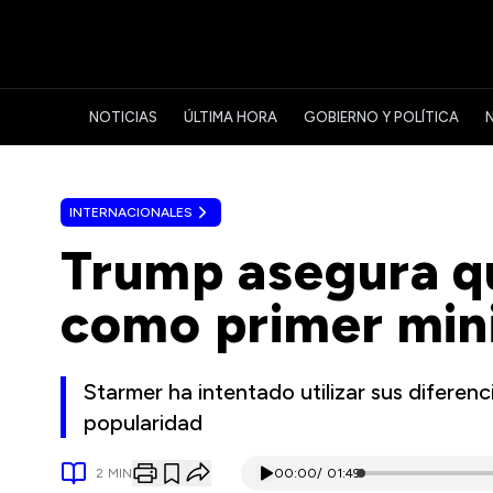
NOTICIAS
ÚLTIMA HORA
GOBIERNO Y POLÍTICA
INTERNACIONALES
Trump asegura qu
como primer mini
Starmer ha intentado utilizar sus diferen
popularidad
2
MIN
00:00
/
01:49