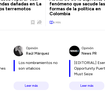
ndas dañadas en La
fenómeno que sacude las
los terremotos
formas de la política en
Colombia
4
MIN
Opinión
Opinión
Raúl Márquez
News PR
Los nombramientos no
[EDITORIAL] Esen
ones
son vitalicios
Opportunity Puer
Must Seize
Leer más
Leer más