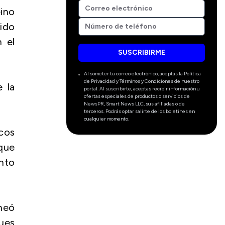
eino
cido
n el
SUSCRIBIRME
Al someter tu correo electrónico, aceptas la Política
de Privacidad y Términos y Condiciones de nuestro
 la
portal. Al suscribirte, aceptas recibir información u
ofertas especiales de productos o servicios de
NewsPR, Smart News LLC, sus afiliadas o de
terceros. Podrás optar salirte de los boletines en
cualquier momento.
cos
 que
nto
neó
ues