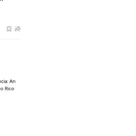
cia: An
to Rico