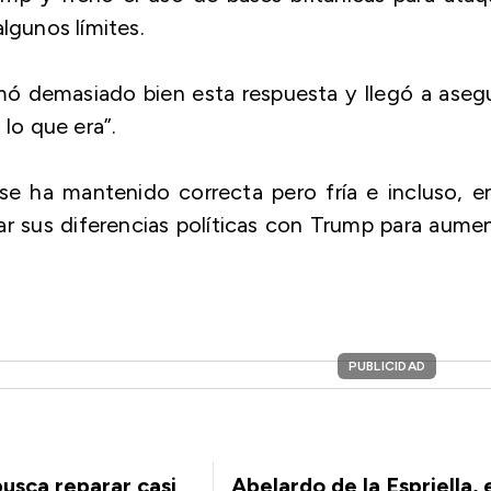
lgunos límites.
ó demasiado bien esta respuesta y llegó a aseg
 lo que era”.
e ha mantenido correcta pero fría e incluso, e
zar sus diferencias políticas con Trump para aume
PUBLICIDAD
usca reparar casi
Abelardo de la Espriella, 