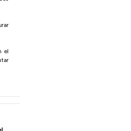
urar
n el
ntar
el