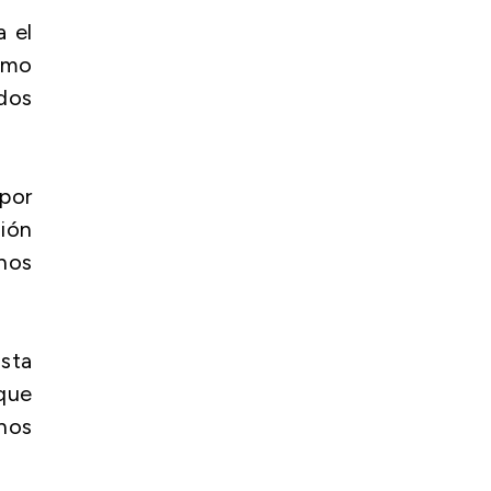
a el
ximo
dos
por
sión
enos
ista
rque
nos