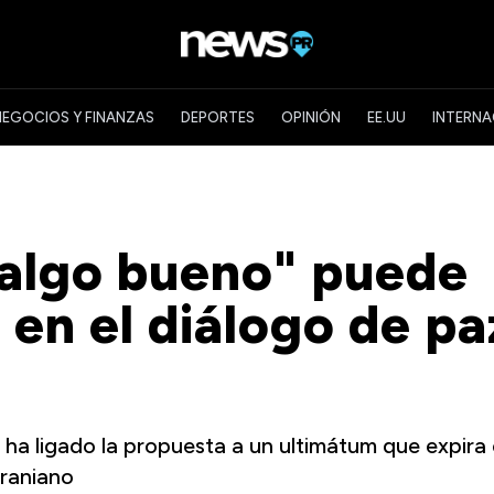
NEGOCIOS Y FINANZAS
DEPORTES
OPINIÓN
EE.UU
INTERNA
"algo bueno" puede
 en el diálogo de pa
e ha ligado la propuesta a un ultimátum que expira 
craniano