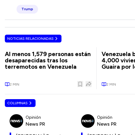
Trump
NOTICIAS RELACIONADAS
Al menos 1,579 personas están
Venezuela b
desaparecidas tras los
4,000 vivie
terremotos en Venezuela
Guaira por 
2
MIN
2
MIN
COLUMNAS
Opinión
Opinión
News PR
News PR