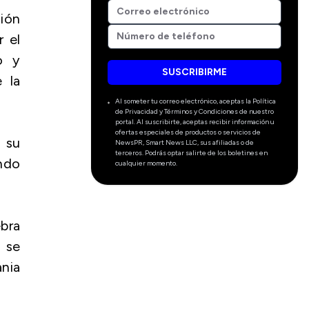
ión
r el
o y
SUSCRIBIRME
 la
Al someter tu correo electrónico, aceptas la Política
de Privacidad y Términos y Condiciones de nuestro
portal. Al suscribirte, aceptas recibir información u
ofertas especiales de productos o servicios de
 su
NewsPR, Smart News LLC, sus afiliadas o de
terceros. Podrás optar salirte de los boletines en
ando
cualquier momento.
ebra
e se
ania