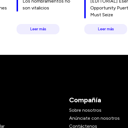
Los nombramientos no
[EDITORIAL] Esen
ones
son vitalicios
Opportunity Puer
Must Seize
Leer más
Leer más
Compañía
Sobre nosotros
Anúnciate con nosotros
lar
Contáctenos