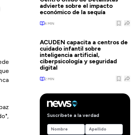
advierte sobre el impacto
económico de la sequía
4
MIN
ACUDEN capacita a centros de
cuidado infantil sobre
inteligencia artificial,
ciberpsicología y seguridad
ede
digital
 que
anca
2
MIN
paz
Suscríbete a la verdad
do",