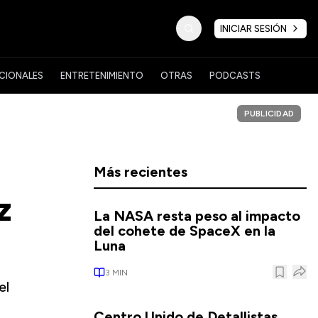
INICIAR SESIÓN
CIONALES
ENTRETENIMIENTO
OTRAS
PODCASTS
PUBLICIDAD
Más recientes
z
La NASA resta peso al impacto
del cohete de SpaceX en la
Luna
3
MIN
el
Centro Unido de Detallistas