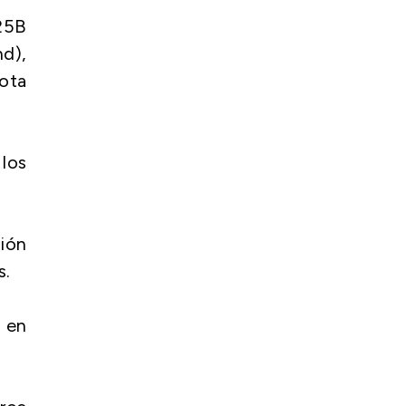
-25B
d),
lota
los
sión
s.
ó en