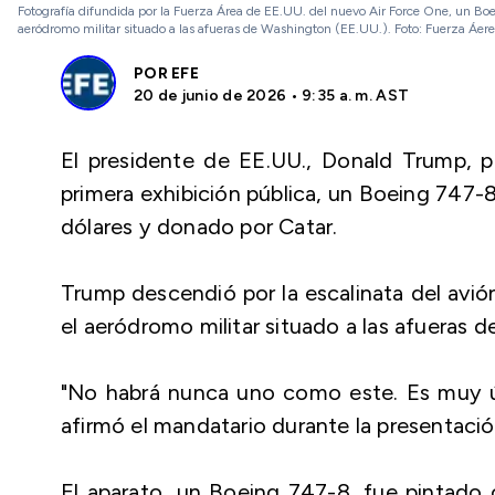
Fotografía difundida por la Fuerza Área de EE.UU. del nuevo Air Force One, un Boe
aeródromo militar situado a las afueras de Washington (EE.UU.). Foto: Fuerza Áer
POR
EFE
20 de junio de 2026 • 9:35 a. m. AST
El presidente de EE.UU., Donald Trump, p
primera exhibición pública, un Boeing 747-
dólares y donado por Catar.
Trump descendió por la escalinata del avi
el aeródromo militar situado a las afueras 
"No habrá nunca uno como este. Es muy ún
afirmó el mandatario durante la presentació
El aparato, un Boeing 747-8, fue pintado c