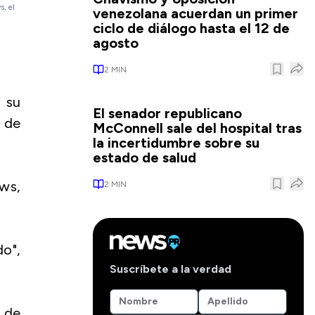
, el
venezolana acuerdan un primer
ciclo de diálogo hasta el 12 de
agosto
2
MIN
 su
El senador republicano
s de
McConnell sale del hospital tras
la incertidumbre sobre su
estado de salud
ews,
2
MIN
o",
Suscríbete a la verdad
a de