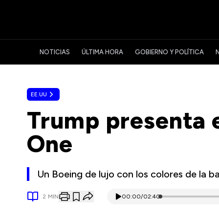
NOTICIAS
ÚLTIMA HORA
GOBIERNO Y POLÍTICA
EE.UU
Trump presenta e
One
Un Boeing de lujo con los colores de la b
2
MIN
00:00
/
02:40