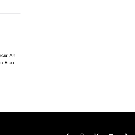
cia: An
to Rico