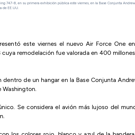
ing 747-8, en su primera exhibición pública este viernes, en la Base Conjunta Andrews
ea de EE.UU.
resentó este viernes el nuevo Air Force One en
8 cuya remodelación fue valorada en 400 millone
ón dentro de un hangar en la Base Conjunta Andr
de Washington.
ico. Se considera el avión más lujoso del mund
n.
on los colores rojo, blanco y azul de la bander