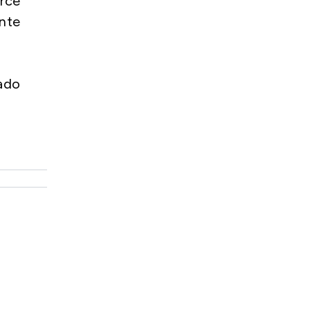
rce
nte
tado