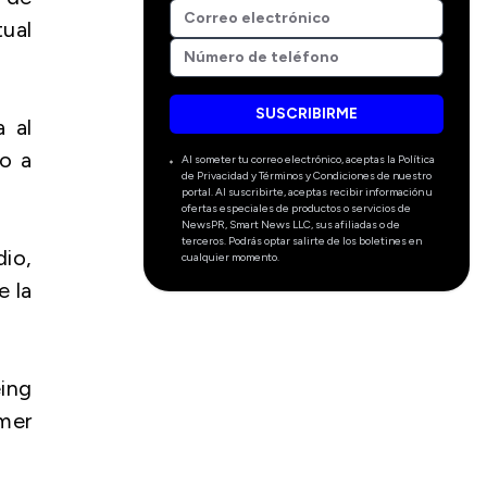
tual
SUSCRIBIRME
 al
so a
Al someter tu correo electrónico, aceptas la Política
de Privacidad y Términos y Condiciones de nuestro
portal. Al suscribirte, aceptas recibir información u
ofertas especiales de productos o servicios de
NewsPR, Smart News LLC, sus afiliadas o de
terceros. Podrás optar salirte de los boletines en
dio,
cualquier momento.
e la
ing
mer