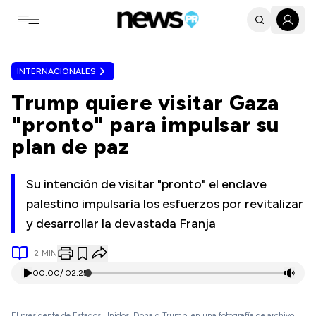
Toggle navigation menu
INTERNACIONALES
Trump quiere visitar Gaza
"pronto" para impulsar su
plan de paz
Su intención de visitar "pronto" el enclave
palestino impulsaría los esfuerzos por revitalizar
y desarrollar la devastada Franja
2
MIN
00:00
/
02:25
El presidente de Estados Unidos, Donald Trump, en una fotografía de archivo.