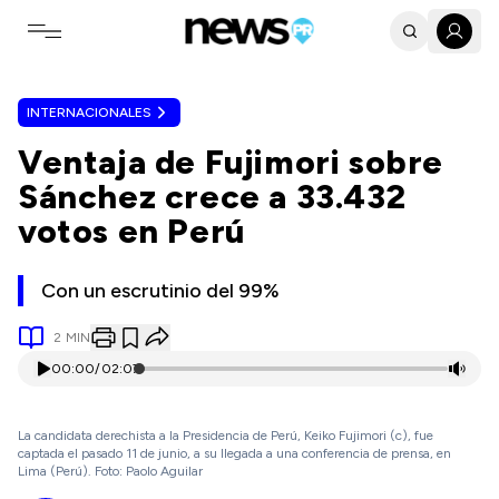
Toggle navigation menu
INTERNACIONALES
Ventaja de Fujimori sobre
Sánchez crece a 33.432
votos en Perú
Con un escrutinio del 99%
2
MIN
00:00
/
02:07
La candidata derechista a la Presidencia de Perú, Keiko Fujimori (c), fue
captada el pasado 11 de junio, a su llegada a una conferencia de prensa, en
Lima (Perú). Foto: Paolo Aguilar