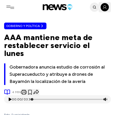
Toggle navigation menu
GOBIERNO Y POLÍTICA
AAA mantiene meta de
restablecer servicio el
lunes
Gobernadora anuncia estudio de corrosión al
Superacueducto y atribuye a drones de
Bayamón la localización de la avería
4
MIN
00:00
/
03:36
Foto: Suministrada