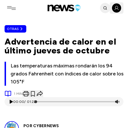
Toggle navigation menu
OTRAS
Advertencia de calor en el
último jueves de octubre
Las temperaturas máximas rondarán los 94
grados Fahrenheit con índices de calor sobre los
105°F
1
MIN
00:00
/
01:22
POR
CYBERNEWS