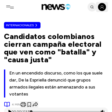
Toggle navigation menu
INTERNACIONALES
Candidatos colombianos
cierran campaña electoral
que ven como "batalla" y
"causa justa"
En un encendido discurso, como los que suele
dar, De la Espriella denunció que grupos
armados ilegales están amenazando a sus
votantes
4
MIN
00:00
/
03:59