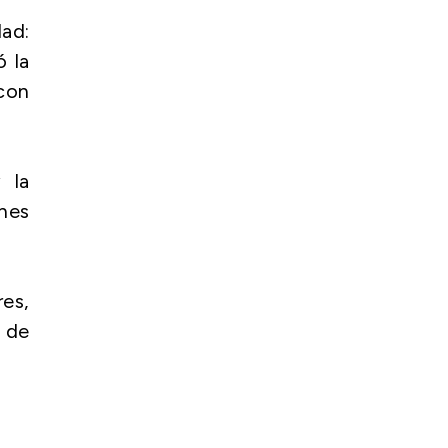
dad:
ó la
con
 la
ones
res,
 de