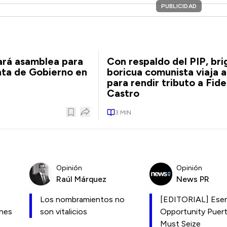
PUBLICIDAD
ará asamblea para
Con respaldo del PIP, br
nta de Gobierno en
boricua comunista viaja 
para rendir tributo a Fide
Castro
3
MIN
Opinión
Opinión
Raúl Márquez
News PR
Los nombramientos no
[EDITORIAL] Esen
ones
son vitalicios
Opportunity Puer
Must Seize