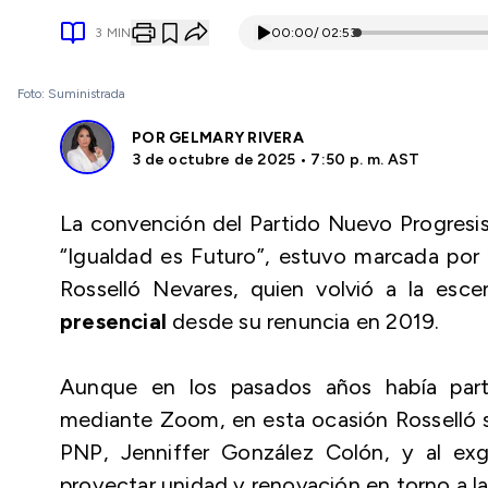
3
MIN
00:00
/
02:53
Foto: Suministrada
POR
GELMARY RIVERA
3 de octubre de 2025 • 7:50 p. m. AST
La convención del Partido Nuevo Progresis
“Igualdad es Futuro”
, estuvo marcada por 
Rosselló Nevares, quien volvió a la esce
presencial
desde su renuncia en 2019.
Aunque en los pasados años había parti
mediante
Zoom
, en esta ocasión Rosselló
PNP, Jenniffer González Colón, y al e
proyectar unidad y renovación en torno a la