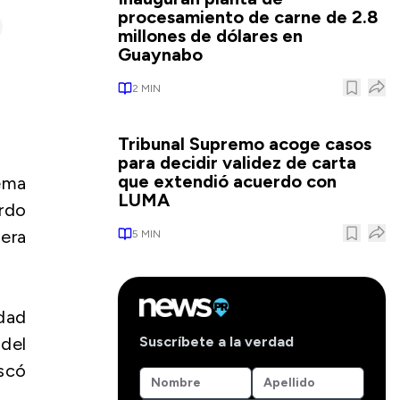
procesamiento de carne de 2.8
millones de dólares en
Guaynabo
2
MIN
Tribunal Supremo acoge casos
para decidir validez de carta
que extendió acuerdo con
lema
LUMA
ardo
era
5
MIN
dad
Suscríbete a la verdad
 del
scó