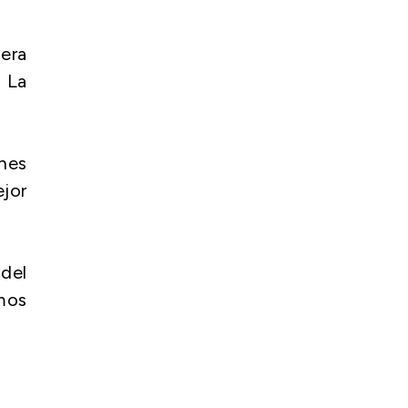
iera
 La
ones
ejor
del
mos