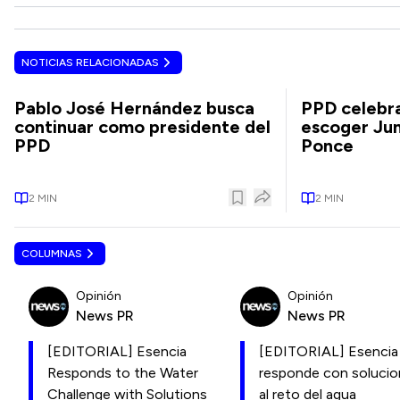
NOTICIAS RELACIONADAS
Pablo José Hernández busca
PPD celebr
continuar como presidente del
escoger Ju
PPD
Ponce
2
MIN
2
MIN
COLUMNAS
Opinión
Opinión
News PR
News PR
[EDITORIAL] Esencia
[EDITORIAL] Esencia
Responds to the Water
responde con soluci
Challenge with Solutions
al reto del agua