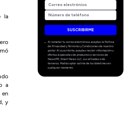
 la
SUSCRIBIRME
ero
Al someter tu correo electrónico, aceptas la Política
de Privacidad y Términos y Condiciones de nuestro
irmó
portal. Al suscribirte, aceptas recibir información u
ofertas especiales de productos o servicios de
NewsPR, Smart News LLC, sus afiliadas o de
terceros. Podrás optar salirte de los boletines en
cualquier momento.
ndo
o a
— en
d, y