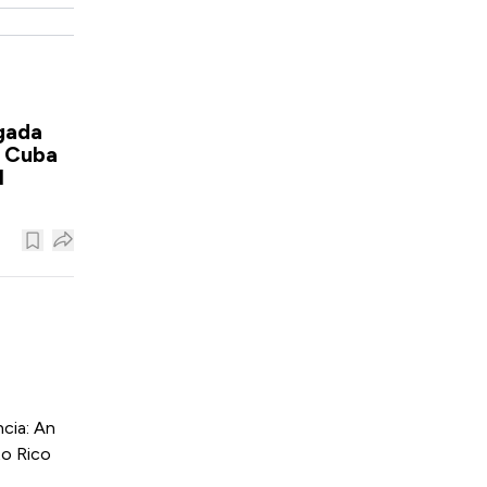
igada
a Cuba
l
cia: An
to Rico