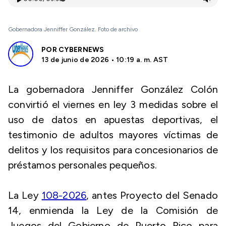
Gobernadora Jenniffer González. Foto de archivo
POR
CYBERNEWS
13 de junio de 2026 • 10:19 a. m. AST
La gobernadora Jenniffer González Colón
convirtió el viernes en ley 3 medidas sobre el
uso de datos en apuestas deportivas, el
testimonio de adultos mayores víctimas de
delitos y los requisitos para concesionarios de
préstamos personales pequeños.
La Ley
108-2026
, antes Proyecto del Senado
14, enmienda la Ley de la Comisión de
Juegos del Gobierno de Puerto Rico para