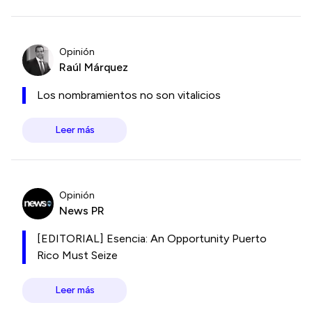
Opinión
Raúl Márquez
Los nombramientos no son vitalicios
Leer más
Opinión
News PR
[EDITORIAL] Esencia: An Opportunity Puerto
Rico Must Seize
Leer más