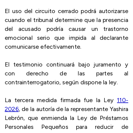
El uso del circuito cerrado podrá autorizarse
cuando el tribunal determine que la presencia
del acusado podría causar un trastorno
emocional serio que impida al declarante
comunicarse efectivamente.
El testimonio continuará bajo juramento y
con derecho de las partes al
contrainterrogatorio, según dispone la ley.
La tercera medida firmada fue la Ley
110-
2026
, de la autoría de la representante Yashira
Lebrón, que enmienda la Ley de Préstamos
Personales Pequeños para reducir de