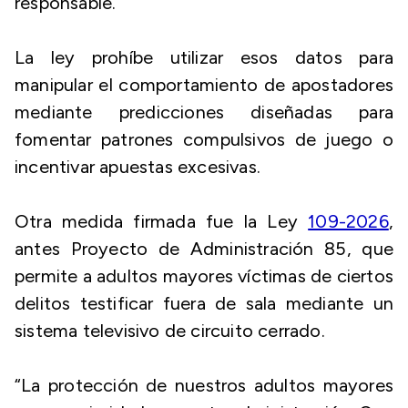
responsable.
La ley prohíbe utilizar esos datos para
manipular el comportamiento de apostadores
mediante predicciones diseñadas para
fomentar patrones compulsivos de juego o
incentivar apuestas excesivas.
Otra medida firmada fue la Ley
109-2026
,
antes Proyecto de Administración 85, que
permite a adultos mayores víctimas de ciertos
delitos testificar fuera de sala mediante un
sistema televisivo de circuito cerrado.
“La protección de nuestros adultos mayores