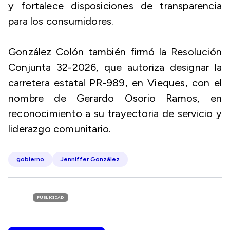
y fortalece disposiciones de transparencia
para los consumidores.
González Colón también firmó la Resolución
Conjunta 32-2026, que autoriza designar la
carretera estatal PR-989, en Vieques, con el
nombre de Gerardo Osorio Ramos, en
reconocimiento a su trayectoria de servicio y
liderazgo comunitario.
gobierno
Jenniffer González
PUBLICIDAD