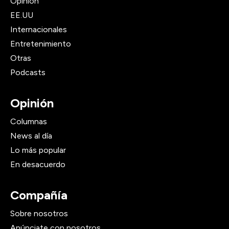
Opinión
EE.UU
Internacionales
Entretenimiento
Otras
Podcasts
Opinión
Columnas
News al día
Lo más popular
En desacuerdo
Compañía
Sobre nosotros
Anúnciate con nosotros