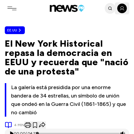
Toggle navigation menu
EE.UU
El New York Historical
repasa la democracia en
EEUU y recuerda que "nació
de una protesta"
La galería está presidida por una enorme
bandera de 34 estrellas, un símbolo de unión
que ondeó en la Guerra Civil (1861-1865) y que
no cambió
4
MIN
00:00
/
04:22