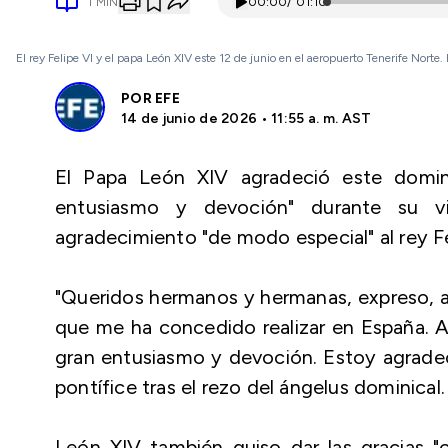
1
MIN
00:00
/
01:10
El rey Felipe VI y el papa León XIV este 12 de junio en el aeropuerto Tenerife Norte.
POR
EFE
14 de junio de 2026 • 11:55 a. m. AST
El Papa León XIV agradeció este domin
entusiasmo y devoción" durante su v
agradecimiento "de modo especial" al rey Fe
"Queridos hermanos y hermanas, expreso, an
que me ha concedido realizar en España. 
gran entusiasmo y devoción. Estoy agradec
pontífice tras el rezo del ángelus dominical.
León XIV también quiso dar las gracias "