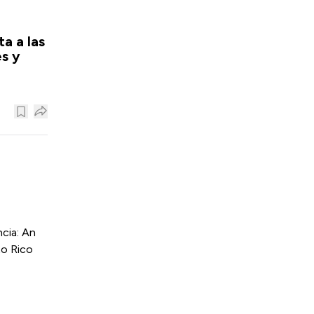
a a las
s y
cia: An
to Rico