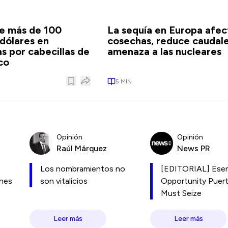
e más de 100
La sequía en Europa afect
 dólares en
cosechas, reduce caudale
 por cabecillas de
amenaza a las nucleares
co
5
MIN
Opinión
Opinión
Raúl Márquez
News PR
Los nombramientos no
[EDITORIAL] Esen
ones
son vitalicios
Opportunity Puer
Must Seize
Leer más
Leer más