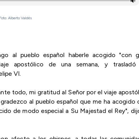
 Foto: Alberto Valdés
go al pueblo español haberle acogido "con g
iaje apostólico de una semana, y trasladó
lipe VI.
te todo, mi gratitud al Señor por el viaje apostó
Agradezco al pueblo español que me ha acogido 
ido de modo especial a Su Majestad el Rey", dij
con afecto a los obispos, a todas las comunida