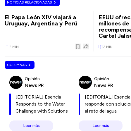
NOTICIAS RELACIONADAS
El Papa León XIV viajará a
EEUU ofrec
Uruguay, Argentina y Perú
millones de
recompensas
Cartel Jalis
2
MIN
2
MIN
COLUMNAS
Opinión
Opinión
News PR
News PR
[EDITORIAL] Esencia
[EDITORIAL] Esencia
Responds to the Water
responde con soluci
Challenge with Solutions
al reto del agua
Leer más
Leer más